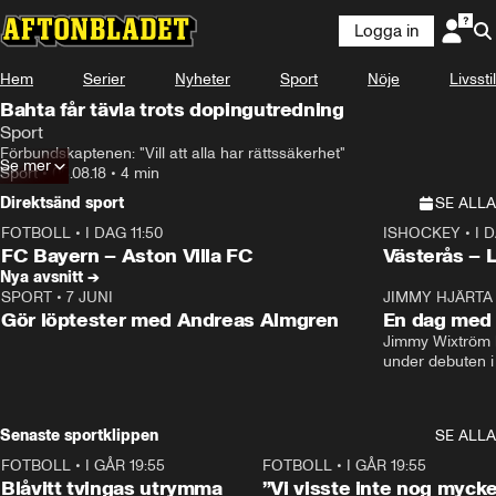
Logga in
Hem
Serier
Nyheter
Sport
Nöje
Livsstil
Bahta får tävla trots dopingutredning
Sport
Förbundskaptenen: "Vill att alla har rättssäkerhet"
Se mer
Sport
•
05.08.18
•
4 min
Direktsänd sport
SE ALLA
FOTBOLL
•
I DAG 11:50
ISHOCKEY
•
I 
Plus
Plus
FC Bayern – Aston Villa FC
Västerås – 
Nya avsnitt →
SPORT
•
7 JUNI
16:36
JIMMY HJÄRTA
Gör löptester med Andreas Almgren
En dag med 
Jimmy Wixtröm 
under debuten i
Senaste sportklippen
SE ALLA
FOTBOLL
•
I GÅR 19:55
0:29
FOTBOLL
•
I GÅR 19:55
Blåvitt tvingas utrymma
”Vi visste inte nog mycke