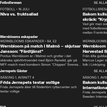
Rydström tar över
Fotbollsresan
SE ALLA
FOTBOLL
•
16 JULI
0:44
FOTBOLLSRES
Niva vs. fruktsallad
Bakom kulis
skräck: ”Kry
Vad gör man som
med fotbollsres
Wernblooms eskapader
WERNBLOOMS ESKAPADER
•
S4, E2
38:23
WERNBLOOMS 
Wernbloom på match i Malmö – skjutsar
Wernbloom 
Jansson: ”Färdtjänst”
Harvestad 
Pontus Wernbloom är i Malmö och grottar i det 
Från åtta gubbar 
skånska självförtroendet med Björn Ranelid, går på 
Marcus Lager sta
MFF-match med komikern Simon ”Chippen” Svensson 
folk i Linköping
och hjälper skadade stjärnbacken Pontus Jansson 
och Wernbloom kl
Jernspets Gästar
SE ALLA
hem. 
SÄSONG 1, AVSNITT 4
13:37
SÄSONG 1, AVS
Frida Jernspets testar voltige
Bakom kuli
Frida Jernspets åker till Södertörn ryttarcenter och 
Internation
testar voltige
Frida Jernspets 
Sweden Interna