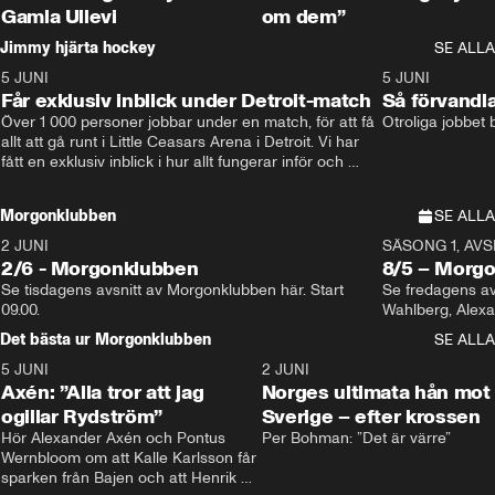
Gamla Ullevi
om dem”
Jimmy hjärta hockey
SE ALLA
5 JUNI
11:14
5 JUNI
Får exklusiv inblick under Detroit-match
Så förvandl
Över 1 000 personer jobbar under en match, för att få 
Otroliga jobbet
allt att gå runt i Little Ceasars Arena i Detroit. Vi har 
fått en exklusiv inblick i hur allt fungerar inför och 
under match i världens bästa hockeyliga
Morgonklubben
SE ALLA
2 JUNI
SÄSONG 1, AVSN
2/6 - Morgonklubben
8/5 – Morg
Se tisdagens avsnitt av Morgonklubben här. Start 
Se fredagens av
09.00. 
Det bästa ur Morgonklubben
SE ALLA
5 JUNI
0:44
2 JUNI
Axén: ”Alla tror att jag
Norges ultimata hån mot
ogillar Rydström”
Sverige – efter krossen
Hör Alexander Axén och Pontus 
Per Bohman: ”Det är värre”
Wernbloom om att Kalle Karlsson får 
sparken från Bajen och att Henrik 