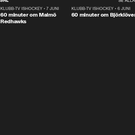
SHL
SE ALLA
KLUBB-TV ISHOCKEY
•
7 JUNI
1:02:53
KLUBB-TV ISHOCKEY
•
6 JUNI
1:0
Plus
60 minuter om Malmö
60 minuter om Björklöve
Redhawks