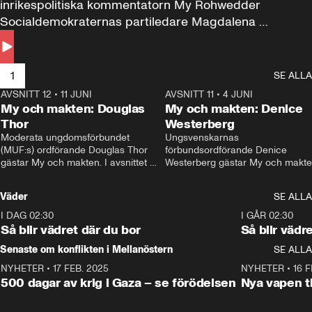
inrikespolitiska kommentatorn My Rohwedder 
Socialdemokraternas partiledare Magdalena 
Andersson till svars.
1
SE ALLA
AVSNITT 12
•
11 JUNI
26:27
AVSNITT 11
•
4 JUNI
2
My och makten: Douglas
My och makten: Denice
Thor
Westerberg
Moderata ungdomsförbundet 
Ungsvenskarnas 
(MUF:s) ordförande Douglas Thor 
förbundsordförande Denice 
gästar My och makten. I avsnittet 
Westerberg gästar My och makten.
diskuteras tonårsutvisningarna och 
avsnittet diskuteras migrationsfrå
hur Moderaterna ska locka väljare till 
och hur SD ska locka kvinnliga 
Väder
SE ALLA
valet i höst. 
väljare. 
I DAG 02:30
1:06
I GÅR 02:30
Så blir vädret där du bor
Så blir vädr
Senaste om konflikten i Mellanöstern
SE ALLA
NYHETER
•
17 FEB. 2025
0:45
NYHETER
•
16 F
500 dagar av krig i Gaza – se förödelsen
Nya vapen ti