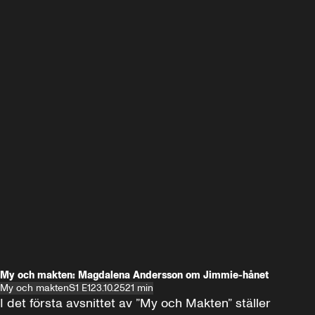
My och makten: Magdalena Andersson om Jimmie-hånet
My och makten
S1 E1
23.10.25
21 min
I det första avsnittet av ”My och Makten” ställer 