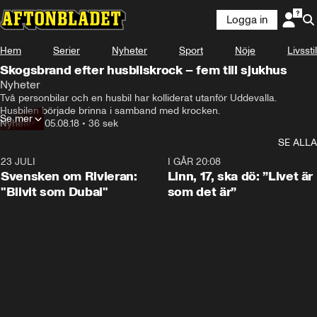
Logga in
Hem
Serier
Nyheter
Sport
Nöje
Livsstil
Skogsbrand efter husbilskrock – fem till sjukhus
Nyheter
Två personbilar och en husbil har kolliderat utanför Uddevalla. 
Husbilen började brinna i samband med krocken.
Se mer
Nyheter
•
05.08.18
•
36 sek
SE ALLA
23 JULI
1:42
I GÅR 20:08
Svensken om Rivieran:
Linn, 17, ska dö: ”Livet är
"Blivit som Dubai"
som det är”