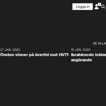
Logga in
SE ALLA
27 JAN. 2020
19 JAN. 2020
Örebro vinner på övertid mot HV71
Ibrahimovic inbla
avgörande