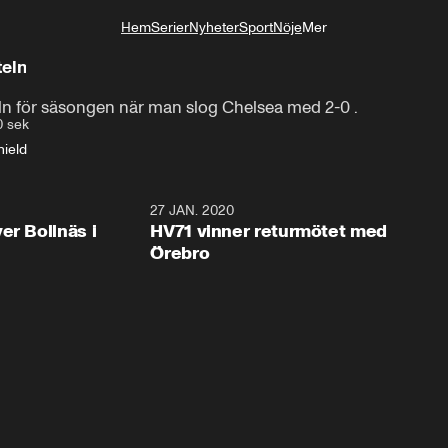
Hem
Serier
Nyheter
Sport
Nöje
Mer
Livsstil
teln
eln för säsongen när man slog Chelsea med 2-0 .
0 sek
ield
2:28
27 JAN. 2020
er Bollnäs i
HV71 vinner returmötet med
Örebro