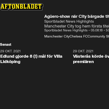
Agüero-show när City bärgade ti
Sportbladet News Highlights
Manchester City tog hem första tit
Sportbladet News Highlights
•
05.08.18
•
5
Manchester City
Chelsea FC
Community Sh
Senast
29 OKT. 2021
4:11
29 OKT. 2021
Edlund gjorde 8 (!) mål för Villa
Västerås körde öv
Lidköping
premiären