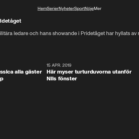
Hem
Serier
Nyheter
Sport
Nöje
Mer
Livsstil
ridetåget
litära ledare och hans showande i Pridetåget har hyllats av
0:44
15 APR. 2019
0:4
ssica alla gäster
Här myser turturduvorna utanför
op
Nils fönster