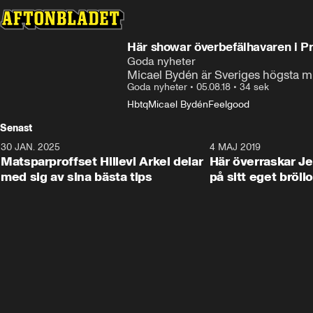
Här showar överbefälhavaren i P
Goda nyheter
Micael Bydén är Sveriges högsta mi
Goda nyheter
•
05.08.18
•
34 sek
Hbtq
Micael Bydén
Feelgood
Senast
30 JAN. 2025
0:59
4 MAJ 2019
Matsparproffset Hillevi Arkel delar
Här överraskar Je
med sig av sina bästa tips
på sitt eget bröll