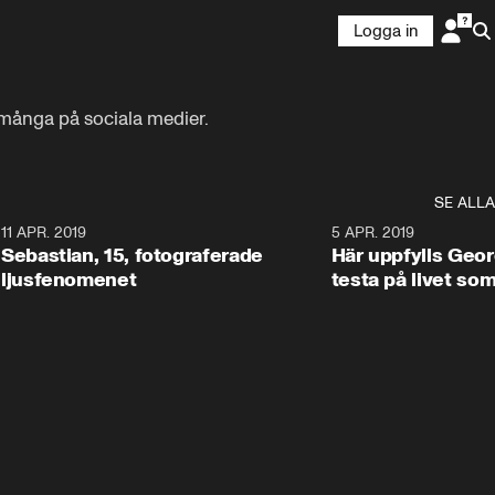
Logga in
 många på sociala medier.
SE ALLA
0
11 APR. 2019
0:45
5 APR. 2019
Sebastian, 15, fotograferade
Här uppfylls Geor
ljusfenomenet
testa på livet so