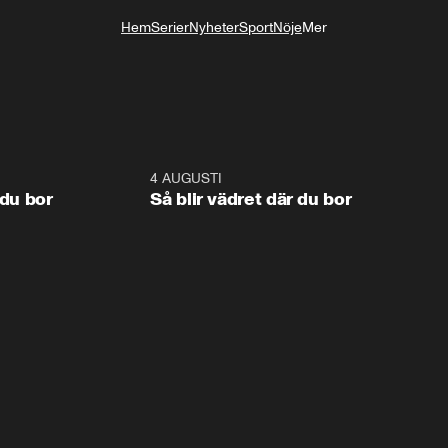
Hem
Serier
Nyheter
Sport
Nöje
Mer
Livsstil
1:06
4 AUGUSTI
1:0
 du bor
Så blir vädret där du bor