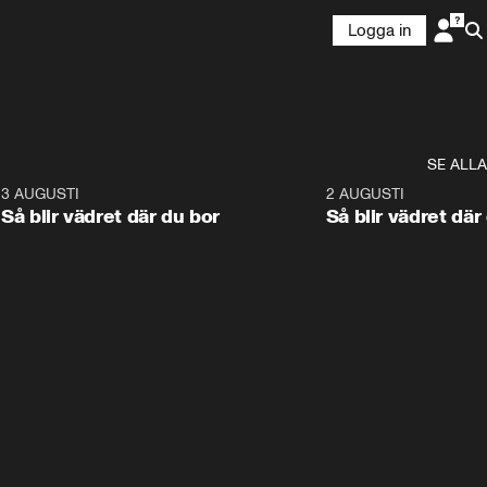
Logga in
SE ALLA
6
3 AUGUSTI
1:06
2 AUGUSTI
Så blir vädret där du bor
Så blir vädret där