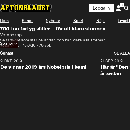
Logga in
Hem
Serier
Nyheter
Sport
Nöje
Livsstil
700 ton fartyg välter – för att klara stormen
Vetenskap
Se fartyget som står på ändan och kan klara alla stormar
Se mer
Vetenskap
•
18.07.16
•
79 sek
Senast
SE ALLA
9 OKT. 2019
21 SEP. 2019
De vinner 2019 års Nobelpris i kemi
Här är ”Den
år sedan