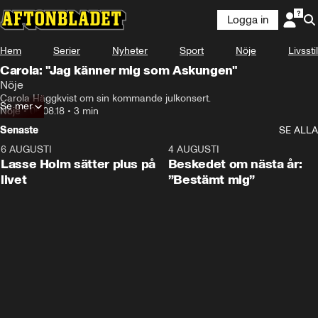
Logga in
Hem
Serier
Nyheter
Sport
Nöje
Livsstil
Carola: "Jag känner mig som Askungen"
Nöje
Carola Häggkvist om sin kommande julkonsert.
Se mer
Nöje
•
06.08.18
•
3 min
Senaste
SE ALLA
6 AUGUSTI
1:04
4 AUGUSTI
Lasse Holm sätter plus på
Beskedet om nästa år:
livet
”Bestämt mig”