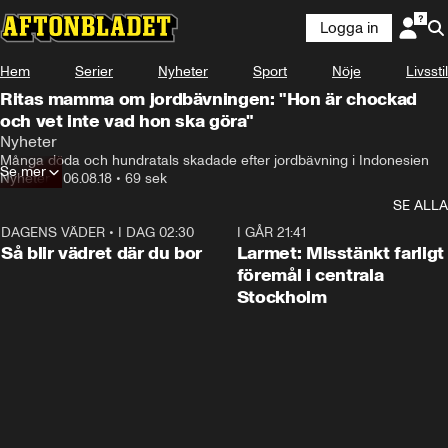
Logga in
Hem
Serier
Nyheter
Sport
Nöje
Livsstil
Ritas mamma om jordbävningen: "Hon är chockad
och vet inte vad hon ska göra"
Nyheter
Många döda och hundratals skadade efter jordbävning i Indonesien
Se mer
Nyheter
•
06.08.18
•
69 sek
SE ALLA
DAGENS VÄDER
•
I DAG 02:30
1:06
I GÅR 21:41
Så blir vädret där du bor
Larmet: Misstänkt farligt
föremål i centrala
Stockholm