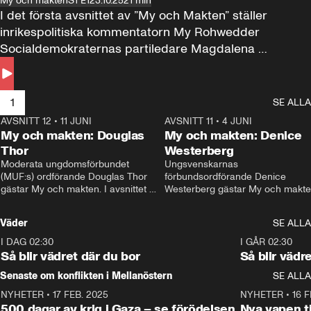
My och makten
S1 E1
23.10.25
21 min
I det första avsnittet av ”My och Makten” ställer 
inrikespolitiska kommentatorn My Rohwedder 
Socialdemokraternas partiledare Magdalena 
Andersson till svars.
1
SE ALLA
AVSNITT 12
•
11 JUNI
26:27
AVSNITT 11
•
4 JUNI
2
My och makten: Douglas
My och makten: Denice
Thor
Westerberg
Moderata ungdomsförbundet 
Ungsvenskarnas 
(MUF:s) ordförande Douglas Thor 
förbundsordförande Denice 
gästar My och makten. I avsnittet 
Westerberg gästar My och makten.
diskuteras tonårsutvisningarna och 
avsnittet diskuteras migrationsfrå
hur Moderaterna ska locka väljare till 
och hur SD ska locka kvinnliga 
Väder
SE ALLA
valet i höst. 
väljare. 
I DAG 02:30
1:06
I GÅR 02:30
Så blir vädret där du bor
Så blir vädr
Senaste om konflikten i Mellanöstern
SE ALLA
NYHETER
•
17 FEB. 2025
0:45
NYHETER
•
16 F
500 dagar av krig i Gaza – se förödelsen
Nya vapen ti