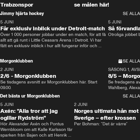
Trabzonspor
se målen här!
Jimmy hjärta hockey
SE ALLA
5 JUNI
11:14
5 JUNI
Får exklusiv inblick under Detroit-match
Så förvandl
Över 1 000 personer jobbar under en match, för att få 
Otroliga jobbet
allt att gå runt i Little Ceasars Arena i Detroit. Vi har 
fått en exklusiv inblick i hur allt fungerar inför och 
under match i världens bästa hockeyliga
Morgonklubben
SE ALLA
2 JUNI
SÄSONG 1, AVSN
2/6 - Morgonklubben
8/5 – Morg
Se tisdagens avsnitt av Morgonklubben här. Start 
Se fredagens av
09.00. 
Det bästa ur Morgonklubben
SE ALLA
5 JUNI
0:44
2 JUNI
Axén: ”Alla tror att jag
Norges ultimata hån mot
ogillar Rydström”
Sverige – efter krossen
Hör Alexander Axén och Pontus 
Per Bohman: ”Det är värre”
Wernbloom om att Kalle Karlsson får 
sparken från Bajen och att Henrik 