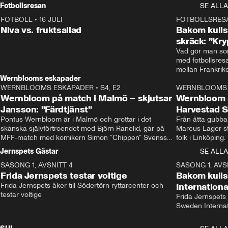
Rydström tar över
Fotbollsresan
SE ALLA
FOTBOLL
•
16 JULI
0:44
FOTBOLLSRES
Niva vs. fruktsallad
Bakom kulis
skräck: ”Kry
Vad gör man som
med fotbollsres
Wernblooms eskapader
WERNBLOOMS ESKAPADER
•
S4, E2
38:23
WERNBLOOMS 
Wernbloom på match i Malmö – skjutsar
Wernbloom 
Jansson: ”Färdtjänst”
Harvestad 
Pontus Wernbloom är i Malmö och grottar i det 
Från åtta gubbar 
skånska självförtroendet med Björn Ranelid, går på 
Marcus Lager sta
MFF-match med komikern Simon ”Chippen” Svensson 
folk i Linköping
och hjälper skadade stjärnbacken Pontus Jansson 
och Wernbloom kl
Jernspets Gästar
SE ALLA
hem. 
SÄSONG 1, AVSNITT 4
13:37
SÄSONG 1, AVS
Frida Jernspets testar voltige
Bakom kuli
Frida Jernspets åker till Södertörn ryttarcenter och 
Internation
testar voltige
Frida Jernspets 
Sweden Interna