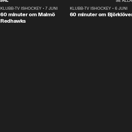
SHL
SE ALLA
KLUBB-TV ISHOCKEY
•
7 JUNI
1:02:53
KLUBB-TV ISHOCKEY
•
6 JUNI
1:0
Plus
60 minuter om Malmö
60 minuter om Björklöve
Redhawks