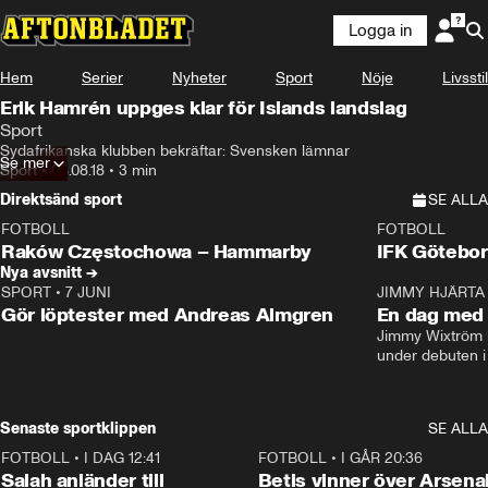
Logga in
Hem
Serier
Nyheter
Sport
Nöje
Livsstil
Erik Hamrén uppges klar för Islands landslag
Sport
Sydafrikanska klubben bekräftar: Svensken lämnar
Se mer
Sport
•
06.08.18
•
3 min
Direktsänd sport
SE ALLA
FOTBOLL
FOTBOLL
LIVE
Plus
Plus
Raków Częstochowa – Hammarby
IFK Götebor
Nya avsnitt →
SPORT
•
7 JUNI
16:36
JIMMY HJÄRTA
Gör löptester med Andreas Almgren
En dag med 
Jimmy Wixtröm 
under debuten i
Senaste sportklippen
SE ALLA
FOTBOLL
•
I DAG 12:41
0:42
FOTBOLL
•
I GÅR 20:36
Salah anländer till
Betis vinner över Arsena