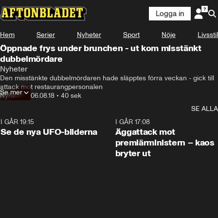
Logga in
Hem
Serier
Nyheter
Sport
Nöje
Livsstil
Öppnade frys under brunchen - ut kom misstänkt
dubbelmördare
Nyheter
Den misstänkte dubbelmördaren hade släpptes förra veckan - gick till 
attack mot restaurangpersonalen
Se mer
Nyheter
•
06.08.18
•
40 sek
SE ALLA
I GÅR 19:15
0:36
I GÅR 17:08
Se de nya UFO-bilderna
Äggattack mot
premiärministern – kaos
bryter ut