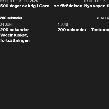
NYHETER
•
17 FEB. 2025
0:45
NYHETER
•
16 F
500 dagar av krig i Gaza – se förödelsen
Nya vapen ti
200 sekunder
SE ALLA
24 JUNI
5:00
2 JUNI
200 sekunder –
200 sekunder – Testern
Vaccinfusket,
fortsättningen