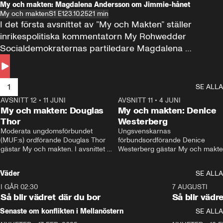
My och makten: Magdalena Andersson om Jimmie-hånet
My och makten
S1 E1
23.10.25
21 min
I det första avsnittet av ”My och Makten” ställer 
inrikespolitiska kommentatorn My Rohwedder 
Socialdemokraternas partiledare Magdalena 
Andersson till svars.
1
SE ALLA
AVSNITT 12
•
11 JUNI
26:27
AVSNITT 11
•
4 JUNI
2
My och makten: Douglas
My och makten: Denice
Thor
Westerberg
Moderata ungdomsförbundet 
Ungsvenskarnas 
(MUF:s) ordförande Douglas Thor 
förbundsordförande Denice 
gästar My och makten. I avsnittet 
Westerberg gästar My och makten.
diskuteras tonårsutvisningarna och 
avsnittet diskuteras migrationsfrå
hur Moderaterna ska locka väljare till 
och hur SD ska locka kvinnliga 
Väder
SE ALLA
valet i höst. 
väljare. 
I GÅR 02:30
1:06
7 AUGUSTI
Så blir vädret där du bor
Så blir vädr
Senaste om konflikten i Mellanöstern
SE ALLA