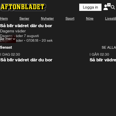
Logga in
Hem
Serier
Nyheter
Sport
Nöje
Livsstil
Så blir vädret där du bor
Dagens väder
Dagens väder 7 augusti
Se mer
Dagens väder
•
07.08.18
•
20 sek
Senast
SE ALLA
I DAG 02:30
1:06
I GÅR 02:30
Så blir vädret där du bor
Så blir vädr