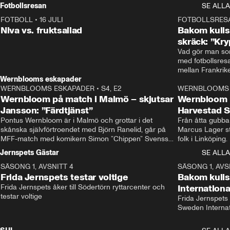
Rydström tar över
Fotbollsresan
SE ALLA
FOTBOLL
•
16 JULI
0:44
FOTBOLLSRES
Niva vs. fruktsallad
Bakom kulis
skräck: ”Kry
Vad gör man som
med fotbollsres
Wernblooms eskapader
WERNBLOOMS ESKAPADER
•
S4, E2
38:23
WERNBLOOMS 
Wernbloom på match i Malmö – skjutsar
Wernbloom 
Jansson: ”Färdtjänst”
Harvestad 
Pontus Wernbloom är i Malmö och grottar i det 
Från åtta gubbar 
skånska självförtroendet med Björn Ranelid, går på 
Marcus Lager sta
MFF-match med komikern Simon ”Chippen” Svensson 
folk i Linköping
och hjälper skadade stjärnbacken Pontus Jansson 
och Wernbloom kl
Jernspets Gästar
SE ALLA
hem. 
SÄSONG 1, AVSNITT 4
13:37
SÄSONG 1, AVS
Frida Jernspets testar voltige
Bakom kuli
Frida Jernspets åker till Södertörn ryttarcenter och 
Internation
testar voltige
Frida Jernspets 
Sweden Interna