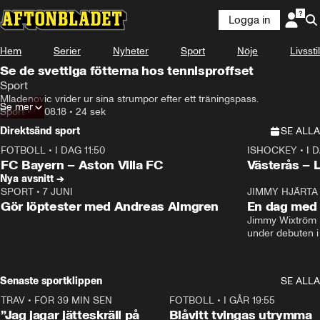
Logga in
Hem
Serier
Nyheter
Sport
Nöje
Livsstil
Se de svettiga fötterna hos tennisproffset
Sport
Mladenovic vrider ur sina strumpor efter ett träningspass.
Se mer
Sport
•
07.08.18
•
24 sek
Direktsänd sport
SE ALLA
FOTBOLL
•
I DAG 11:50
ISHOCKEY
•
I 
Plus
Plus
FC Bayern – Aston Villa FC
Västerås – 
Nya avsnitt →
SPORT
•
7 JUNI
16:36
JIMMY HJÄRTA
Gör löptester med Andreas Almgren
En dag med 
Jimmy Wixtröm 
under debuten i
Senaste sportklippen
SE ALLA
TRAV
•
FÖR 39 MIN SEN
1:06
FOTBOLL
•
I GÅR 19:55
”Jag jagar jätteskräll på
Blåvitt tvingas utrymma