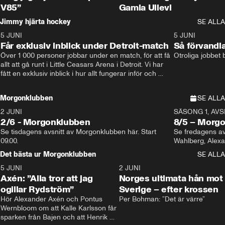
V85”
Gamla Ullevi
Jimmy hjärta hockey
SE ALLA
5 JUNI
11:14
5 JUNI
Får exklusiv inblick under Detroit-match
Så förvandl
Över 1 000 personer jobbar under en match, för att få 
Otroliga jobbet
allt att gå runt i Little Ceasars Arena i Detroit. Vi har 
fått en exklusiv inblick i hur allt fungerar inför och 
under match i världens bästa hockeyliga
Morgonklubben
SE ALLA
2 JUNI
SÄSONG 1, AVSN
2/6 - Morgonklubben
8/5 – Morg
Se tisdagens avsnitt av Morgonklubben här. Start 
Se fredagens av
09.00. 
Det bästa ur Morgonklubben
SE ALLA
5 JUNI
0:44
2 JUNI
Axén: ”Alla tror att jag
Norges ultimata hån mot
ogillar Rydström”
Sverige – efter krossen
Hör Alexander Axén och Pontus 
Per Bohman: ”Det är värre”
Wernbloom om att Kalle Karlsson får 
sparken från Bajen och att Henrik 