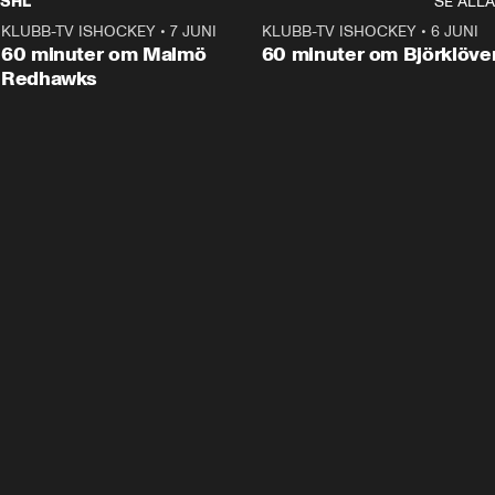
SHL
SE ALLA
KLUBB-TV ISHOCKEY
•
7 JUNI
1:02:53
KLUBB-TV ISHOCKEY
•
6 JUNI
1:0
Plus
60 minuter om Malmö
60 minuter om Björklöve
Redhawks