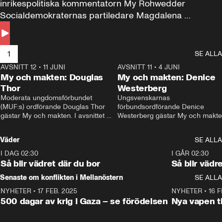
inrikespolitiska kommentatorn My Rohwedder 
Socialdemokraternas partiledare Magdalena 
Andersson till svars.
1
SE ALLA
AVSNITT 12
•
11 JUNI
26:27
AVSNITT 11
•
4 JUNI
2
My och makten: Douglas
My och makten: Denice
Thor
Westerberg
Moderata ungdomsförbundet 
Ungsvenskarnas 
(MUF:s) ordförande Douglas Thor 
förbundsordförande Denice 
gästar My och makten. I avsnittet 
Westerberg gästar My och makten.
diskuteras tonårsutvisningarna och 
avsnittet diskuteras migrationsfrå
hur Moderaterna ska locka väljare till 
och hur SD ska locka kvinnliga 
Väder
SE ALLA
valet i höst. 
väljare. 
I DAG 02:30
1:06
I GÅR 02:30
Så blir vädret där du bor
Så blir vädr
Senaste om konflikten i Mellanöstern
SE ALLA
NYHETER
•
17 FEB. 2025
0:45
NYHETER
•
16 F
500 dagar av krig i Gaza – se förödelsen
Nya vapen ti