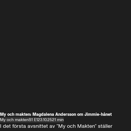
My och makten: Magdalena Andersson om Jimmie-hånet
My och makten
S1 E1
23.10.25
21 min
I det första avsnittet av ”My och Makten” ställer 