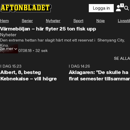
Logga in
Hem
Serier
Nyheter
Sport
Nöje
Livsstil
Värmeböljan – här flyter 25 ton fisk upp
Nyheter
Den extrema hettan har slagit hårt mot ett reservat i  Shenyang City, 
Kina.
Se mer
Nyheter
•
07.08.18
•
32 sek
SE ALLA
I DAG 15:23
0:54
I DAG 14:26
Albert, 8, besteg
Åklagaren: ”De skulle ha
Kebnekaise – vill högre
firat semester tillsamma