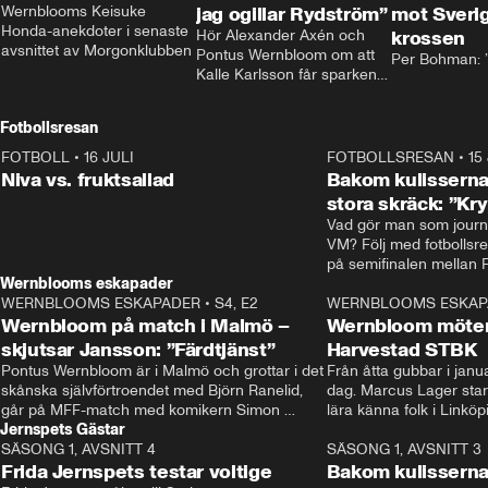
Wernblooms Keisuke 
jag ogillar Rydström”
mot Sverig
Honda-anekdoter i senaste 
Hör Alexander Axén och 
krossen
avsnittet av Morgonklubben
Pontus Wernbloom om att 
Per Bohman: ”
Kalle Karlsson får sparken 
från Bajen och att Henrik 
Rydström tar över
Fotbollsresan
FOTBOLL
•
16 JULI
0:44
FOTBOLLSRESAN
•
15
Niva vs. fruktsallad
Bakom kulisserna
stora skräck: ”Kr
Vad gör man som journa
VM? Följ med fotbollsr
Wernblooms eskapader
WERNBLOOMS ESKAPADER
•
S4, E2
38:23
WERNBLOOMS ESKAP
Wernbloom på match i Malmö –
Wernbloom möter
skjutsar Jansson: ”Färdtjänst”
Harvestad STBK
Pontus Wernbloom är i Malmö och grottar i det 
Från åtta gubbar i januar
skånska självförtroendet med Björn Ranelid, 
dag. Marcus Lager starta
går på MFF-match med komikern Simon 
lära känna folk i Linköp
Jernspets Gästar
”Chippen” Svensson och hjälper skadade 
STBK en institution – o
SÄSONG 1, AVSNITT 4
stjärnbacken Pontus Jansson hem. 
13:37
rakt in i värmen.
SÄSONG 1, AVSNITT 3
Frida Jernspets testar voltige
Bakom kulissern