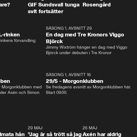
are?
GIF Sundsvall tunga
Rosengård
svit fortsätter
1:04
SÄSONG 1, AVSNITT 29
17:3
L-rinken
En dag med Tre Kronors Viggo
inkens förvandling
Björck
Jimmy Wixtröm hänger en dag med Viggo 
Björck under debuten i Tre Kronor
SÄSONG 1, AVSNITT 16
bben
29/5 - Morgonklubben
av Morgonklubben med 
Se fredagens avsnitt av Morgonklubben här. 
nder Axén och Simon 
Start 09.00. 
0:26
29 MAJ
0:30
26 MAJ
0:3
timata hån
”Jag är så trött så jag
Axén har aldrig