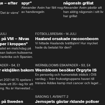
e – efter
spyr”
någonsin grillat
Alexander Axén har fått nog 
Alexander Axén påstår att 
av handsregeln
han aldrig någonsin i sitt liv 
Det är värre”
har grillat
 JULI
36:52
FOTBOLLSRESAN
•
14 JULI
0:3
 på VM – Nivas
Haaland orsakade raccoonboom
yper i kroppen”
Vi hittade Haalands tvättbjörn! Hur mycket 
hade du betalat för den?
list en matchdag på 
esan bakom kulisserna 
på semifinalen mellan Frankrike och Spanien. 
ADER
•
S4, E1
32:14
WERNBLOOMS ESKAPADER
•
S3, E4
33:1
Plus
 eldsjälen bakom
Wernbloom besöker Örgryte IS
En personlig och humoristisk inblick i ÖIS 
vardag – från frukostgruppens haveri till 
i 2021 till 75 spelare i 
tränare Addes kamp mot cancer och laget 
de ett 35+-lag för att 
som siktar mot Allsvenskan.
ing. Nu är Harvestad 
ch Wernbloom kliver 
14:14
SÄSONG 1, AVSNITT 2
24:5
a på Sweden
Jernspets gästar ridande poliser