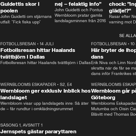
Guidettis skor i
nej – felaktig info”
chock: ”I
poolen
John Guidetti och Pontus 
glädje!?”
Wernbloom pratar gamla 
John Guidetti om stjärnans 
Rasar efter N
landslagsminnen från 2016
utfall: ”Fick fiska upp”
varning mot D
SE ALLA
8
FOTBOLLSRESAN
•
14 JULI
41:35
FOTBOLLSRESAN
•
10
Fotbollsresan hittar Haalands
Här bryter de ih
tvättbjörn i Dallas
dans
Fotbollsresan hittar Haalands tvättbjörn i Dallas
Erik Niva och Linn Nord
skratta när de får se 
dans inför Frankrikes st
VM-kvartsfinalen. 
4
WERNBLOOMS ESKAPADER
•
S2, E4
24:20
WERNBLOOMS ESKAP
Plus
Wernbloom ger exklusiv inblick hos
Wernbloom går på
landslaget
Göteborg
Wernbloom visar upp landslagets inre: Så äter 
Wernblooms Eskapader:
de – får rundtur i omklädningsrummet
Mutumba och Oisin Cant
Blåvitt med Thomas Bo
0
SÄSONG 1, AVSNITT 1
25:12
Jernspets gästar pararyttaren