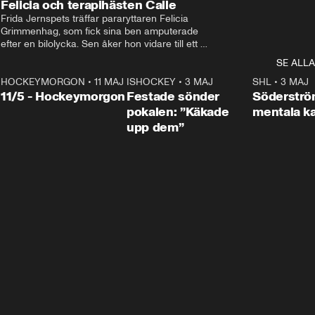
Felicia och terapihästen Calle
Frida Jernspets träffar pararyttaren Felicia 
Grimmenhag, som fick sina ben amputerade 
efter en bilolycka. Sen åker hon vidare till ett 
vård- och omsorgsboende med den 76 
SE ALLA
centimeter höga terapihästen Calle.
HOCKEYMORGON
•
11 MAJ
ISHOCKEY
•
3 MAJ
0:22
SHL
•
3 MAJ
n
11/5 - Hockeymorgon
Festade sönder
Söderströ
pokalen: ”Käkade
mentala 
upp dem”