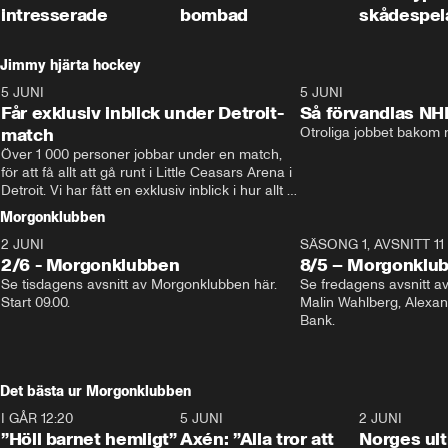
intresserade
bombad
skådespel
Jimmy hjärta hockey
5 JUNI
11:14
5 JUNI
Får exklusiv inblick under Detroit-
Så förvandlas NH
match
Otroliga jobbet bakom r
Över 1 000 personer jobbar under en match, 
för att få allt att gå runt i Little Ceasars Arena i 
Detroit. Vi har fått en exklusiv inblick i hur allt 
fungerar inför och under match i världens 
Morgonklubben
bästa hockeyliga
2 JUNI
SÄSONG 1, AVSNITT 11
2/6 - Morgonklubben
8/5 – Morgonklu
Se tisdagens avsnitt av Morgonklubben här. 
Se fredagens avsnitt 
Start 09.00. 
Malin Wahlberg, Alexa
Bank. 
Det bästa ur Morgonklubben
I GÅR 12:20
1:14
5 JUNI
0:44
2 JUNI
”Höll barnet hemligt”
Axén: ”Alla tror att
Norges ul