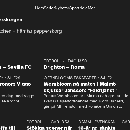
Hem
Serier
Nyheter
Sport
Nöje
Mer
Livsstil
perskorgen
matchen – hämtar papperskorg
0
FOTBOLL
•
I DAG 13:50
Plus
 – Sevilla FC
Brighton – Roma
EY
•
S1, E29
17:38
WERNBLOOMS ESKAPADER
•
S4, E2
38:2
ronors Viggo
Wernbloom på match i Malmö –
skjutsar Jansson: ”Färdtjänst”
en dag med Viggo 
Pontus Wernbloom är i Malmö och grottar i det 
 Tre Kronor
skånska självförtroendet med Björn Ranelid, 
går på MFF-match med komikern Simon 
”Chippen” Svensson och hjälper skadade 
stjärnbacken Pontus Jansson hem. 
0:23
FOTBOLL
•
I GÅR 18:53
1:44
DAMALLSVENSKAN
•
I GÅR
0:4
fs till
Stökiga scener när
16-åring sänkte