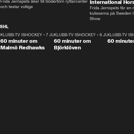
Frida Jernspets åker till Södertörn ryttarcenter 
International Ho
och testar voltige
Frida Jernspets får en 
kulisserna på Sweden In
Show
SHL
KLUBB-TV ISHOCKEY
1:02:53
•
7 JUNI
KLUBB-TV ISHOCKEY
1:00:59
•
6 JUNI
KLUBB-TV I
Plus
Plus
60 minuter om
60 minuter om
60 minute
Malmö Redhawks
Björklöven