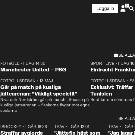
Logga in
SE ALLA
FOTBOLL
•
I DAG 14:30
SPORT LIVE
•
I DAG 16
Plus
Plus
Manchester United – PSG
Eintracht Frankfu
3
FOTBOLLSRESAN
•
13 MAJ
33:19
FOTBOLLSRESAN
•
S5
Går på match på kusliga
Exklusivt: Träffar
jättearenan: ”Väldigt speciellt”
Tunisien
Niva och Nordström går på match i Sousse på 
Berättar om sönernas tu
kusliga jättearenan – flaskorna flyger mot egna 
spelarna 
SE ALLA
 18:52
7
ISHOCKEY
•
I GÅR 18:26
2:19
TRAV
•
I GÅR 12:01
5:16
TRAV
•
I GÅR 
Straffar avgjorde
”Jättefin häst som
”Jag jagar 