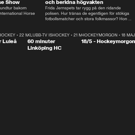
rse Show
och beridna högvakten
rundtur bakom 
Frida Jernspets tar rygg på den ridande 
ternational Horse 
polisen. Hur tränas de egentligen för stökiga 
fotbollsmatcher och stora folkmassor? Hon 
hälsar även på hos beridna högvakten, som 
den här dagen ska byta av högvakten, som 
SHOCKEY
1:00:28
•
22 MAJ
KLUBB-TV ISHOCKEY
vaktar slottet.
1:00:18
•
21 MAJ
HOCKEYMORGON
•
18 MAJ
Plus
r Luleå
60 minuter
18/5 - Hockeymorgo
Linköping HC