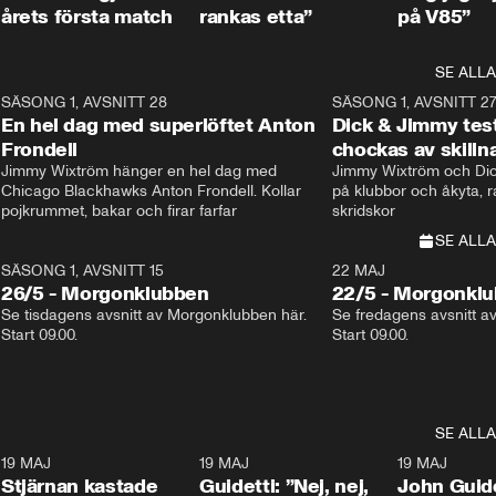
årets första match
rankas etta”
på V85”
SE ALLA
8
SÄSONG 1, AVSNITT 28
20:38
SÄSONG 1, AVSNITT 2
Plus
En hel dag med superlöftet Anton
Dick & Jimmy test
Frondell
chockas av skill
Jimmy Wixtröm hänger en hel dag med 
Jimmy Wixtröm och Dick
Chicago Blackhawks Anton Frondell. Kollar 
på klubbor och åkyta, r
pojkrummet, bakar och firar farfar
skridskor 
SE ALLA
SÄSONG 1, AVSNITT 15
22 MAJ
26/5 - Morgonklubben
22/5 - Morgonkl
Se tisdagens avsnitt av Morgonklubben här. 
Se fredagens avsnitt a
Start 09.00. 
Start 09.00. 
SE ALLA
1
19 MAJ
0:43
19 MAJ
0:39
19 MAJ
Stjärnan kastade
Guidetti: ”Nej, nej,
John Guide