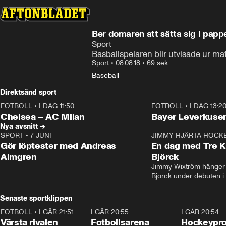
Ber domaren att sätta sig i pap
Sport
Basballspelaren blir utvisade ur 
Sport
•
08.08.18
•
69 sek
Baseball
Direktsänd sport
FOTBOLL
•
I DAG 11:50
FOTBOLL
•
I DAG 13:2
Plus
Plus
Chelsea – AC Milan
Bayer Leverkusen
Nya avsnitt →
SPORT
•
7 JUNI
16:36
JIMMY HJÄRTA HOCK
Gör löptester med Andreas
En dag med Tre K
Almgren
Björck
Jimmy Wixtröm hänger 
Björck under debuten i
Senaste sportklippen
FOTBOLL
•
I GÅR 21:51
0:31
I GÅR 20:55
0:29
I GÅR 20:54
Värsta rivalen
Fotbollsarena
Hockeyprof