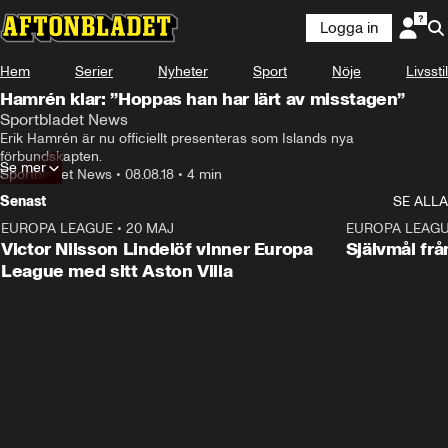
Logga in
Hem
Serier
Nyheter
Sport
Nöje
Livsstil
Hamrén klar: ”Hoppas han har lärt av misstagen”
Sportbladet News
Erik Hamrén är nu officiellt presenteras som Islands nya 
förbundskapten.
Se mer
Sportbladet News
•
08.08.18
•
4 min
Senast
SE ALLA
EUROPA LEAGUE
•
20 MAJ
1:32
EUROPA LEAG
Victor Nilsson Lindelöf vinner Europa
Självmål frå
League med sitt Aston Villa