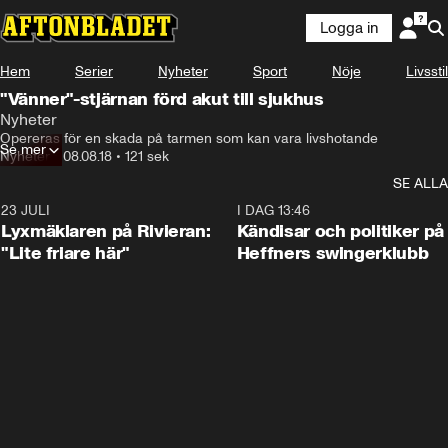
Logga in
Hem
Serier
Nyheter
Sport
Nöje
Livsstil
"Vänner"-stjärnan förd akut till sjukhus
Nyheter
Opereras för en skada på tarmen som kan vara livshotande
Se mer
Nyheter
•
08.08.18
•
121 sek
SE ALLA
23 JULI
2:02
I DAG 13:46
Lyxmäklaren på Rivieran:
Kändisar och politiker på
"Lite friare här"
Heffners swingerklubb