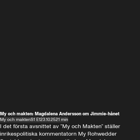
My och makten: Magdalena Andersson om Jimmie-hånet
My och makten
S1 E1
23.10.25
21 min
I det första avsnittet av ”My och Makten” ställer 
inrikespolitiska kommentatorn My Rohwedder 