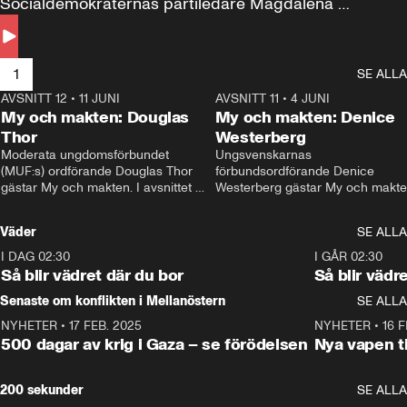
Socialdemokraternas partiledare Magdalena 
Andersson till svars.
1
SE ALLA
AVSNITT 12
•
11 JUNI
26:27
AVSNITT 11
•
4 JUNI
2
My och makten: Douglas
My och makten: Denice
Thor
Westerberg
Moderata ungdomsförbundet 
Ungsvenskarnas 
(MUF:s) ordförande Douglas Thor 
förbundsordförande Denice 
gästar My och makten. I avsnittet 
Westerberg gästar My och makten.
diskuteras tonårsutvisningarna och 
avsnittet diskuteras migrationsfrå
hur Moderaterna ska locka väljare till 
och hur SD ska locka kvinnliga 
Väder
SE ALLA
valet i höst. 
väljare. 
I DAG 02:30
1:06
I GÅR 02:30
Så blir vädret där du bor
Så blir vädr
Senaste om konflikten i Mellanöstern
SE ALLA
NYHETER
•
17 FEB. 2025
0:45
NYHETER
•
16 F
500 dagar av krig i Gaza – se förödelsen
Nya vapen ti
200 sekunder
SE ALLA