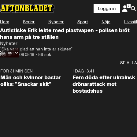
Logga in
Hem
Serier
Nyheter
Sport
Nöje
Livsstil
Autistiske Erik lekte med plastvapen - polisen bröt
hans arm på tre ställen
Nyheter
“Ska vara glad att han inte är skjuten”
Se mer
Nyheter
•
08.08.18
•
86 sek
SE ALLA
FÖR 31 MIN SEN
1:11
I DAG 13:41
Män och kvinnor bastar
Fem döda efter ukrainsk
olika: "Snackar skit"
drönarattack mot
bostadshus