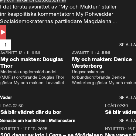
My och makten
S1 E1
23.10.25
21 min
I det första avsnittet av ”My och Makten” ställer 
inrikespolitiska kommentatorn My Rohwedder 
Socialdemokraternas partiledare Magdalena 
Andersson till svars.
1
SE ALLA
AVSNITT 12
•
11 JUNI
26:27
AVSNITT 11
•
4 JUNI
2
My och makten: Douglas
My och makten: Denice
Thor
Westerberg
Moderata ungdomsförbundet 
Ungsvenskarnas 
(MUF:s) ordförande Douglas Thor 
förbundsordförande Denice 
gästar My och makten. I avsnittet 
Westerberg gästar My och makten.
diskuteras tonårsutvisningarna och 
avsnittet diskuteras migrationsfrå
hur Moderaterna ska locka väljare till 
och hur SD ska locka kvinnliga 
Väder
SE ALLA
valet i höst. 
väljare. 
I DAG 02:30
1:06
I GÅR 02:30
Så blir vädret där du bor
Så blir vädr
Senaste om konflikten i Mellanöstern
SE ALLA
NYHETER
•
17 FEB. 2025
0:45
NYHETER
•
16 F
500 dagar av krig i Gaza – se förödelsen
Nya vapen ti