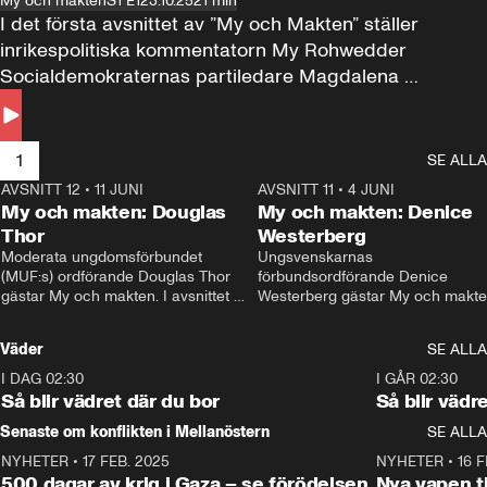
My och makten
S1 E1
23.10.25
21 min
I det första avsnittet av ”My och Makten” ställer 
inrikespolitiska kommentatorn My Rohwedder 
Socialdemokraternas partiledare Magdalena 
Andersson till svars.
1
SE ALLA
AVSNITT 12
•
11 JUNI
26:27
AVSNITT 11
•
4 JUNI
2
My och makten: Douglas
My och makten: Denice
Thor
Westerberg
Moderata ungdomsförbundet 
Ungsvenskarnas 
(MUF:s) ordförande Douglas Thor 
förbundsordförande Denice 
gästar My och makten. I avsnittet 
Westerberg gästar My och makten.
diskuteras tonårsutvisningarna och 
avsnittet diskuteras migrationsfrå
hur Moderaterna ska locka väljare till 
och hur SD ska locka kvinnliga 
Väder
SE ALLA
valet i höst. 
väljare. 
I DAG 02:30
1:06
I GÅR 02:30
Så blir vädret där du bor
Så blir vädr
Senaste om konflikten i Mellanöstern
SE ALLA
NYHETER
•
17 FEB. 2025
0:45
NYHETER
•
16 F
500 dagar av krig i Gaza – se förödelsen
Nya vapen ti