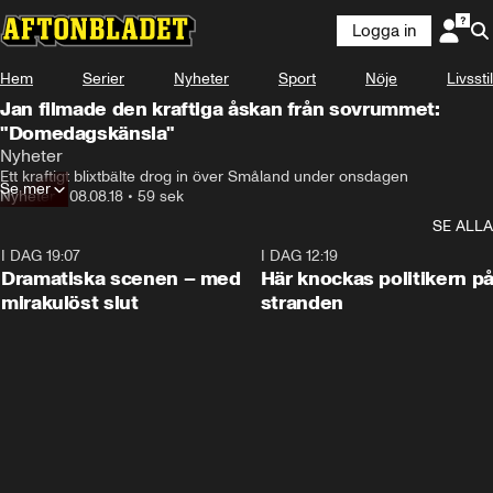
Logga in
Hem
Serier
Nyheter
Sport
Nöje
Livsstil
Jan filmade den kraftiga åskan från sovrummet:
"Domedagskänsla"
Nyheter
Ett kraftigt blixtbälte drog in över Småland under onsdagen
Se mer
Nyheter
•
08.08.18
•
59 sek
SE ALLA
I DAG 19:07
0:42
I DAG 12:19
Dramatiska scenen – med
Här knockas politikern p
mirakulöst slut
stranden