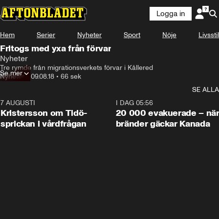
Logga in
Hem
Serier
Nyheter
Sport
Nöje
Livsstil
Fritogs med yxa från förvar
Nyheter
Tre rymde från migrationsverkets förvar i Kållered
Se mer
Nyheter
•
09.08.18
•
66 sek
SE ALLA
7 AUGUSTI
0:42
I DAG 05:56
Kristersson om Tidö-
20 000 evakuerade – nä
sprickan i vårdfrågan
bränder gäckar Kanada