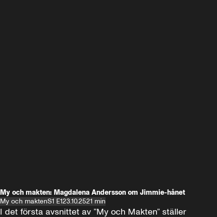
My och makten: Magdalena Andersson om Jimmie-hånet
My och makten
S1 E1
23.10.25
21 min
I det första avsnittet av ”My och Makten” ställer 