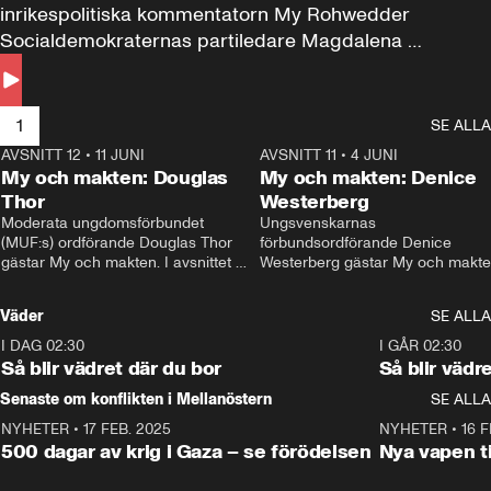
inrikespolitiska kommentatorn My Rohwedder 
Socialdemokraternas partiledare Magdalena 
Andersson till svars.
1
SE ALLA
AVSNITT 12
•
11 JUNI
26:27
AVSNITT 11
•
4 JUNI
2
My och makten: Douglas
My och makten: Denice
Thor
Westerberg
Moderata ungdomsförbundet 
Ungsvenskarnas 
(MUF:s) ordförande Douglas Thor 
förbundsordförande Denice 
gästar My och makten. I avsnittet 
Westerberg gästar My och makten.
diskuteras tonårsutvisningarna och 
avsnittet diskuteras migrationsfrå
hur Moderaterna ska locka väljare till 
och hur SD ska locka kvinnliga 
Väder
SE ALLA
valet i höst. 
väljare. 
I DAG 02:30
1:06
I GÅR 02:30
Så blir vädret där du bor
Så blir vädr
Senaste om konflikten i Mellanöstern
SE ALLA
NYHETER
•
17 FEB. 2025
0:45
NYHETER
•
16 F
500 dagar av krig i Gaza – se förödelsen
Nya vapen ti