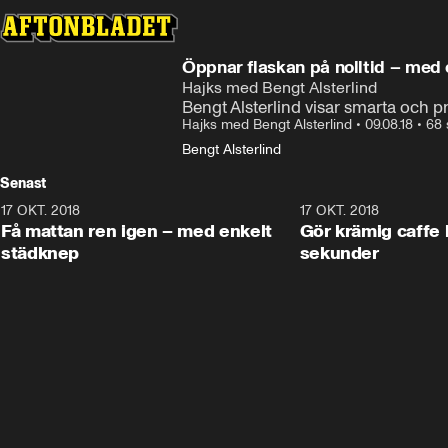
Öppnar flaskan på nolltid – med 
Hajks med Bengt Alsterlind
Bengt Alsterlind visar smarta och pr
Hajks med Bengt Alsterlind
•
09.08.18
•
68 
Bengt Alsterlind
Senast
17 OKT. 2018
1:20
17 OKT. 2018
Få mattan ren igen – med enkelt
Gör krämig caffe latte – på
städknep
sekunder