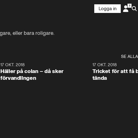
Logga in
are, eller bara roligare.
SE ALLA
0
17 OKT. 2018
1:10
17 OKT. 2018
Häller på colan – då sker
Tricket för att få 
förvandlingen
tända