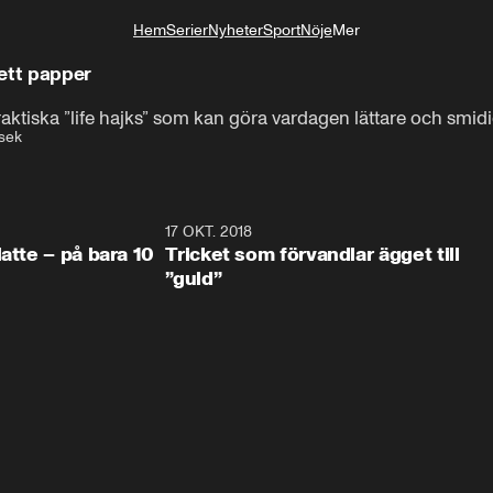
Hem
Serier
Nyheter
Sport
Nöje
Mer
Livsstil
ett papper
aktiska ”life hajks” som kan göra vardagen lättare och smidig
sek
1:10
17 OKT. 2018
1:3
 bara 10
Tricket som förvandlar ägget till
”guld”