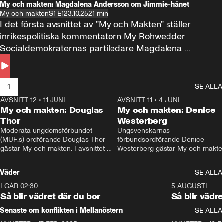
My och makten: Magdalena Andersson om Jimmie-hånet
My och makten
S1 E1
23.10.25
21 min
I det första avsnittet av ”My och Makten” ställer 
inrikespolitiska kommentatorn My Rohwedder 
Socialdemokraternas partiledare Magdalena 
Andersson till svars.
1
SE ALLA
AVSNITT 12
•
11 JUNI
26:27
AVSNITT 11
•
4 JUNI
2
My och makten: Douglas
My och makten: Denice
Thor
Westerberg
Moderata ungdomsförbundet 
Ungsvenskarnas 
(MUF:s) ordförande Douglas Thor 
förbundsordförande Denice 
gästar My och makten. I avsnittet 
Westerberg gästar My och makten.
diskuteras tonårsutvisningarna och 
avsnittet diskuteras migrationsfrå
hur Moderaterna ska locka väljare till 
och hur SD ska locka kvinnliga 
Väder
SE ALLA
valet i höst. 
väljare. 
I GÅR 02:30
1:06
5 AUGUSTI
Så blir vädret där du bor
Så blir vädr
Senaste om konflikten i Mellanöstern
SE ALLA