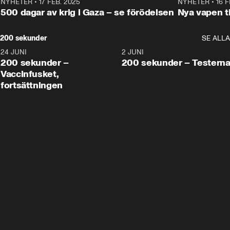
NYHETER
•
17 FEB. 2025
0:45
NYHETER
•
16 F
500 dagar av krig i Gaza – se förödelsen
Nya vapen ti
200 sekunder
SE ALLA
24 JUNI
5:00
2 JUNI
200 sekunder –
200 sekunder – Testern
Vaccinfusket,
fortsättningen