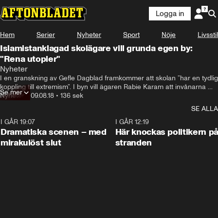
Logga in
Hem
Serier
Nyheter
Sport
Nöje
Livsstil
Islamistanklagad skolägare vill grunda egen by:
"Rena utopier"
Nyheter
I en granskning av Gefle Dagblad framkommer att skolan ”har en tydlig 
koppling till extremism”. I byn vill ägaren Rabie Karam att invånarna 
Se mer
ska jobba med fiskodling och odling av isbergssallad.
Nyheter
•
09.08.18
•
136 sek
SE ALLA
I GÅR 19:07
0:42
I GÅR 12:19
Dramatiska scenen – med
Här knockas politikern p
mirakulöst slut
stranden