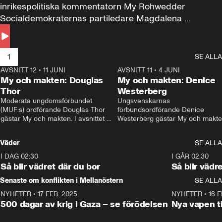
inrikespolitiska kommentatorn My Rohwedder 
Socialdemokraternas partiledare Magdalena 
Andersson till svars.
1
SE ALLA
AVSNITT 12
•
11 JUNI
26:27
AVSNITT 11
•
4 JUNI
2
My och makten: Douglas
My och makten: Denice
Thor
Westerberg
Moderata ungdomsförbundet 
Ungsvenskarnas 
(MUF:s) ordförande Douglas Thor 
förbundsordförande Denice 
gästar My och makten. I avsnittet 
Westerberg gästar My och makten.
diskuteras tonårsutvisningarna och 
avsnittet diskuteras migrationsfrå
hur Moderaterna ska locka väljare till 
och hur SD ska locka kvinnliga 
Väder
SE ALLA
valet i höst. 
väljare. 
I DAG 02:30
1:06
I GÅR 02:30
Så blir vädret där du bor
Så blir vädr
Senaste om konflikten i Mellanöstern
SE ALLA
NYHETER
•
17 FEB. 2025
0:45
NYHETER
•
16 F
500 dagar av krig i Gaza – se förödelsen
Nya vapen ti