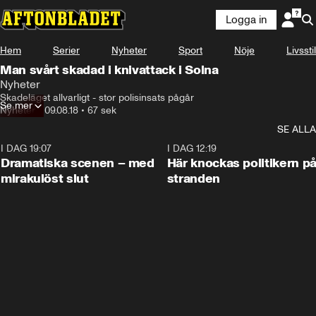
Logga in
Hem
Serier
Nyheter
Sport
Nöje
Livsstil
Man svårt skadad i knivattack i Solna
Nyheter
Skadeläget allvarligt - stor polisinsats pågår
Se mer
Nyheter
•
09.08.18
•
67 sek
SE ALLA
I DAG 19:07
0:42
I DAG 12:19
Dramatiska scenen – med
Här knockas politikern p
mirakulöst slut
stranden