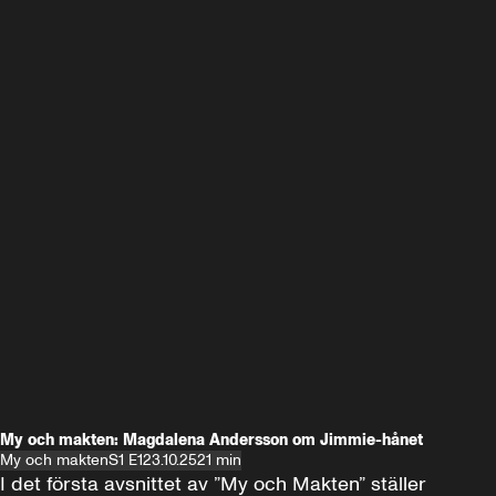
My och makten: Magdalena Andersson om Jimmie-hånet
My och makten
S1 E1
23.10.25
21 min
I det första avsnittet av ”My och Makten” ställer 