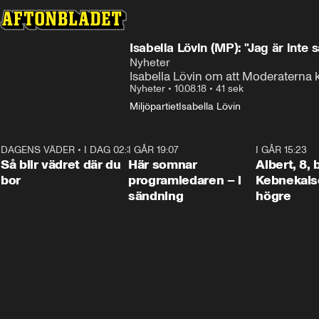
Isabella Lövin (MP): "Jag är inte 
Nyheter
Isabella Lövin om att Moderaterna
Nyheter
•
10.08.18
•
41 sek
Miljöpartiet
Isabella Lövin
DAGENS VÄDER
•
I DAG 02:30
1:06
I GÅR 19:07
0:45
I GÅR 15:23
Så blir vädret där du
Här somnar
Albert, 8,
bor
programledaren – i
Kebnekaise
sändning
högre