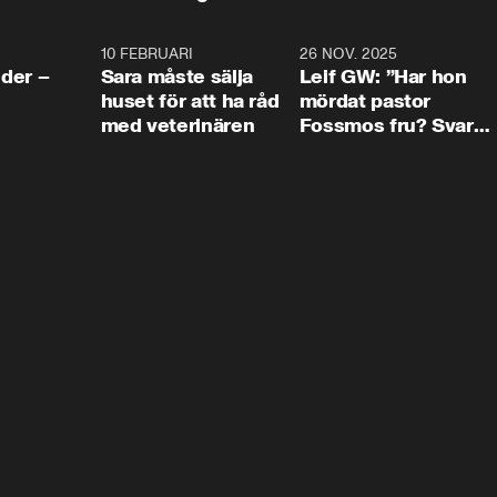
4:24
10 FEBRUARI
4:13
26 NOV. 2025
8:1
der –
Sara måste sälja
Leif GW: ”Har hon
huset för att ha råd
mördat pastor
med veterinären
Fossmos fru? Svar
nej.”