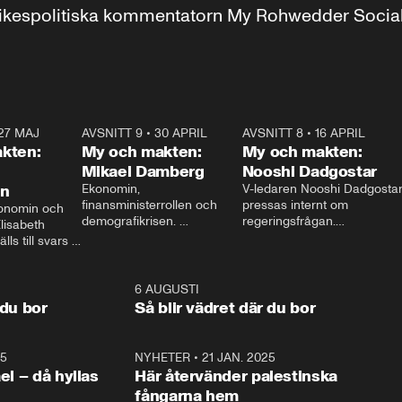
r inrikespolitiska kommentatorn My Rohwedder Soci
27 MAJ
3:51
AVSNITT 9
•
30 APRIL
24:00
AVSNITT 8
•
16 APRIL
25:1
kten:
My och makten:
My och makten:
Mikael Damberg
Nooshi Dadgostar
on
Ekonomin, 
V-ledaren Nooshi Dadgostar
finansministerrollen och 
pressas internt om 
onomin och 
demografikrisen. 
regeringsfrågan.

lisabeth 
Oppositionen ställs till svars 
I Aftonbladets 
ls till svars 
när Socialdemokraternas 
partiledarutfrågning ”My 
stern gästar 
Mikael Damberg gästar My 
och Makten” sätter hon ner 
My och Makten. 
och Makten. 
foten mot kritikerna:

1:06
6 AUGUSTI
1:0
– Vi ställer upp i val. Ska vi 
 du bor
Så blir vädret där du bor
vara med så sitter vi förstås 
25
1:22
NYHETER
•
21 JAN. 2025
0:5
ael – då hyllas
Här återvänder palestinska
fångarna hem