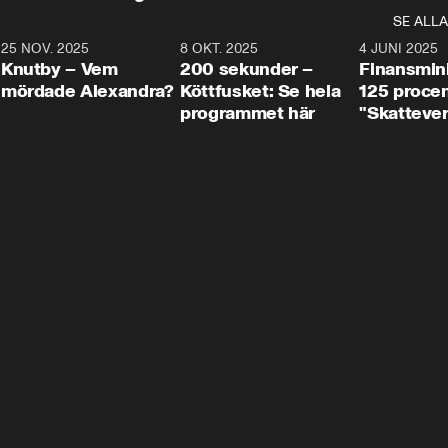
SE ALLA
3
25 NOV. 2025
31:05
8 OKT. 2025
4:29
4 JUNI 2025
Knutby – Vem
200 sekunder –
Finansmin
mördade Alexandra?
Köttfusket: Se hela
125 procent
programmet här
"Skattever
viktig uppg