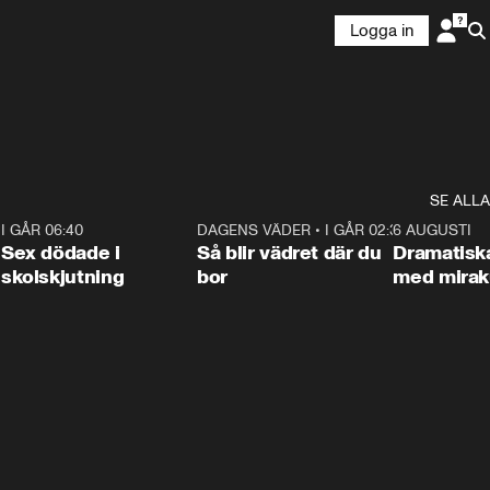
Logga in
SE ALLA
6
I GÅR 06:40
0:47
DAGENS VÄDER
•
I GÅR 02:30
1:06
6 AUGUSTI
Sex dödade i
Så blir vädret där du
Dramatisk
skolskjutning
bor
med miraku