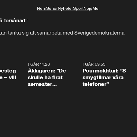
Hem
Serier
Nyheter
Sport
Nöje
Mer
Livsstil
så förvånad"
 kan tänka sig att samarbeta med Sverigedemokraterna
0:54
I GÅR 14:26
1:54
I GÅR 09:53
1:3
 besteg
Åklagaren: ”De
Pourmokhtari: ”S
 – vill
skulle ha firat
smygfilmar våra
semester
telefoner”
tillsammans”