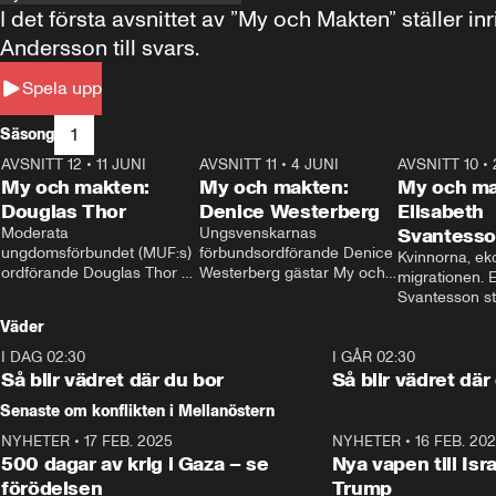
I det första avsnittet av ”My och Makten” ställe
Andersson till svars.
Spela upp
1
Säsong
AVSNITT 12
•
11 JUNI
26:27
AVSNITT 11
•
4 JUNI
23:40
AVSNITT 10
•
My och makten:
My och makten:
My och ma
Douglas Thor
Denice Westerberg
Elisabeth
Moderata 
Ungsvenskarnas 
Svantess
ungdomsförbundet (MUF:s) 
förbundsordförande Denice 
Kvinnorna, ek
ordförande Douglas Thor 
Westerberg gästar My och 
migrationen. E
gästar My och makten. I 
makten. I avsnittet 
Svantesson stäl
avsnittet diskuteras 
diskuteras migrationsfrågan 
när finansmini
Väder
tonårsutvisningarna och hur 
och hur SD ska locka 
Moderaterna ska locka 
kvinnliga väljare. 
I DAG 02:30
1:06
I GÅR 02:30
väljare till valet i höst. 
Så blir vädret där du bor
Så blir vädret där
Senaste om konflikten i Mellanöstern
NYHETER
•
17 FEB. 2025
0:45
NYHETER
•
16 FEB. 20
500 dagar av krig i Gaza – se
Nya vapen till Isr
förödelsen
Trump