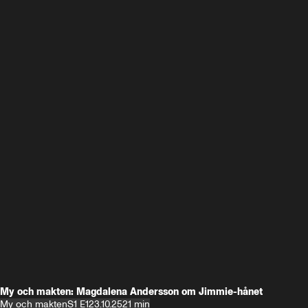
My och makten: Magdalena Andersson om Jimmie-hånet
My och makten
S1 E1
23.10.25
21 min