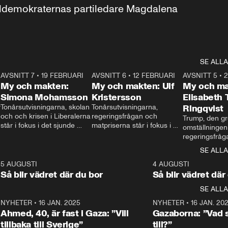
aldemokraternas partiledare Magdalena 
SE ALLA
7
AVSNITT 7
•
19 FEBRUARI
24:30
AVSNITT 6
•
12 FEBRUARI
27:30
AVSNITT 5
•
My och makten:
My och makten: Ulf
My och ma
Simona Mohamsson
Kristersson
Elisabeth
 
Tonårsutvisningarna, skolan 
Tonårsutvisningarna, 
Ringqvist
och och krisen i Liberalerna 
regeringsfrågan och 
Trump, den gr
står i fokus i det sjunde 
matpriserna står i fokus i 
omställningen
avsnittet av ”My och 
det sjätte avsnittet av ”My 
regeringsfråga
makten”. Se när 
och makten”. Se när 
centrum i det 
SE ALLA
Aftonbladets inrikespolitiska 
Aftonbladets inrikespolitiska 
avsnittet av ”
kommentator My 
kommentator My 
6
5 AUGUSTI
1:06
4 AUGUSTI
Makten”. Se nä
Rohwedder ställer 
Rohwedder ställer 
Så blir vädret där du bor
Så blir vädret där
Aftonbladets in
utbildnings- och 
statsminister Ulf Kristersson 
kommentator 
SE ALLA
integrationsminister Simona 
till svars.
Rohwedder stäl
Mohamsson till svars.
Centerpartiets
2
NYHETER
•
16 JAN. 2025
1:01
NYHETER
•
16 JAN. 20
Thand Ring till
Ahmed, 40, är fast i Gaza: ”Vill
Gazaborna: ”Vad s
tillbaka till Sverige”
till?”