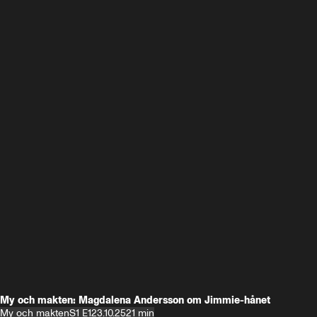
My och makten: Magdalena Andersson om Jimmie-hånet
My och makten
S1 E1
23.10.25
21 min