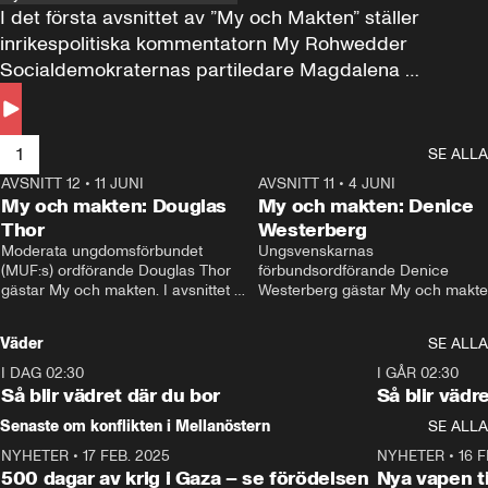
I det första avsnittet av ”My och Makten” ställer 
inrikespolitiska kommentatorn My Rohwedder 
Socialdemokraternas partiledare Magdalena 
Andersson till svars.
1
SE ALLA
AVSNITT 12
•
11 JUNI
26:27
AVSNITT 11
•
4 JUNI
2
My och makten: Douglas
My och makten: Denice
Thor
Westerberg
Moderata ungdomsförbundet 
Ungsvenskarnas 
(MUF:s) ordförande Douglas Thor 
förbundsordförande Denice 
gästar My och makten. I avsnittet 
Westerberg gästar My och makten.
diskuteras tonårsutvisningarna och 
avsnittet diskuteras migrationsfrå
hur Moderaterna ska locka väljare till 
och hur SD ska locka kvinnliga 
Väder
SE ALLA
valet i höst. 
väljare. 
I DAG 02:30
1:06
I GÅR 02:30
Så blir vädret där du bor
Så blir vädr
Senaste om konflikten i Mellanöstern
SE ALLA
NYHETER
•
17 FEB. 2025
0:45
NYHETER
•
16 F
500 dagar av krig i Gaza – se förödelsen
Nya vapen ti