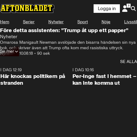
Logga in
Hem
Serier
Nyheter
Sport
Nöje
Livsstil
Före detta assistenten: ”Trump åt upp ett papper”
Nyheter
Omarosa Manigault Newman avslöjade den bisarra händelsen sin nya 
bok, och skriver även att Trump ofta kom med rasistiska uttryck.
Se mer
Nyheter
•
10.08.18
•
90 sek
SE ALLA
I DAG 12:19
0:45
I DAG 10:16
Här knockas politikern på
Per-Inge fast i hemmet –
stranden
kan inte komma ut