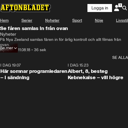
Logga in
Hem
Serier
Nyheter
Sport
Nöje
Livsstil
Se fåren samlas in från ovan
Nyheter
På Nya Zeeland samlas fåren in för årlig kontroll och allt filmas från 
ovan.
Se mer
Nyheter
•
11.08.18
•
36 sek
SE ALLA
I DAG 19:07
0:45
I DAG 15:23
Här somnar programledaren
Albert, 8, besteg
– i sändning
Kebnekaise – vill högre