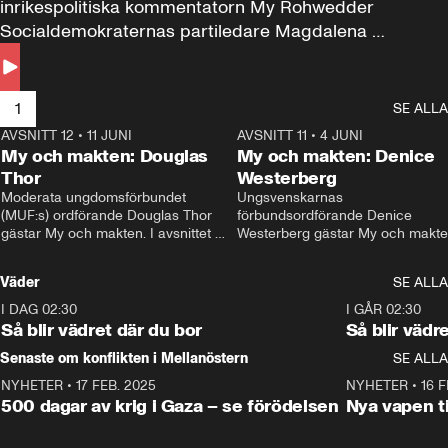
inrikespolitiska kommentatorn My Rohwedder 
Socialdemokraternas partiledare Magdalena 
Andersson till svars.
1
SE ALLA
AVSNITT 12
•
11 JUNI
26:27
AVSNITT 11
•
4 JUNI
2
My och makten: Douglas
My och makten: Denice
Thor
Westerberg
Moderata ungdomsförbundet 
Ungsvenskarnas 
(MUF:s) ordförande Douglas Thor 
förbundsordförande Denice 
gästar My och makten. I avsnittet 
Westerberg gästar My och makten.
diskuteras tonårsutvisningarna och 
avsnittet diskuteras migrationsfrå
hur Moderaterna ska locka väljare till 
och hur SD ska locka kvinnliga 
Väder
SE ALLA
valet i höst. 
väljare. 
I DAG 02:30
1:06
I GÅR 02:30
Så blir vädret där du bor
Så blir vädr
Senaste om konflikten i Mellanöstern
SE ALLA
NYHETER
•
17 FEB. 2025
0:45
NYHETER
•
16 F
500 dagar av krig i Gaza – se förödelsen
Nya vapen ti