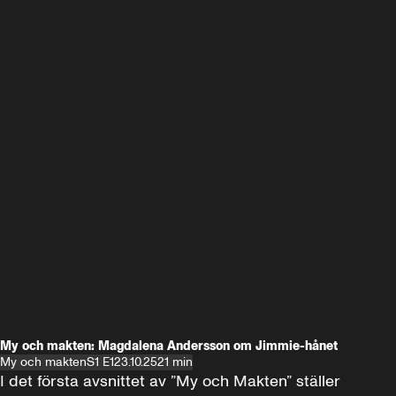
My och makten: Magdalena Andersson om Jimmie-hånet
My och makten
S1 E1
23.10.25
21 min
I det första avsnittet av ”My och Makten” ställer 