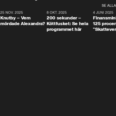
SE ALLA
3
25 NOV. 2025
31:05
8 OKT. 2025
4:29
4 JUNI 2025
Knutby – Vem
200 sekunder –
Finansmin
mördade Alexandra?
Köttfusket: Se hela
125 procent
programmet här
"Skattever
viktig uppg