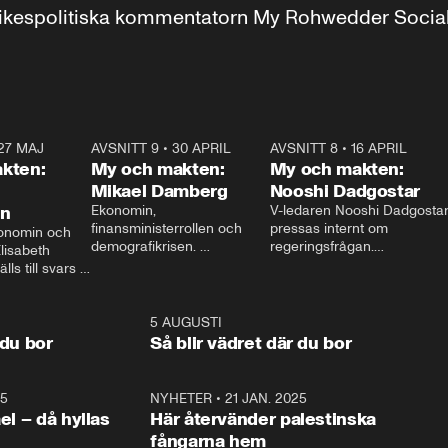
r inrikespolitiska kommentatorn My Rohwedder Soci
27 MAJ
3:51
AVSNITT 9
•
30 APRIL
24:00
AVSNITT 8
•
16 APRIL
25:1
kten:
My och makten:
My och makten:
Mikael Damberg
Nooshi Dadgostar
on
Ekonomin, 
V-ledaren Nooshi Dadgostar
finansministerrollen och 
pressas internt om 
onomin och 
demografikrisen. 
regeringsfrågan.

lisabeth 
Oppositionen ställs till svars 
I Aftonbladets 
ls till svars 
när Socialdemokraternas 
partiledarutfrågning ”My 
stern gästar 
Mikael Damberg gästar My 
och Makten” sätter hon ner 
My och Makten. 
och Makten. 
foten mot kritikerna:

1:06
5 AUGUSTI
1:0
– Vi ställer upp i val. Ska vi 
 du bor
Så blir vädret där du bor
vara med så sitter vi förstås 
25
1:22
NYHETER
•
21 JAN. 2025
0:5
ael – då hyllas
Här återvänder palestinska
fångarna hem