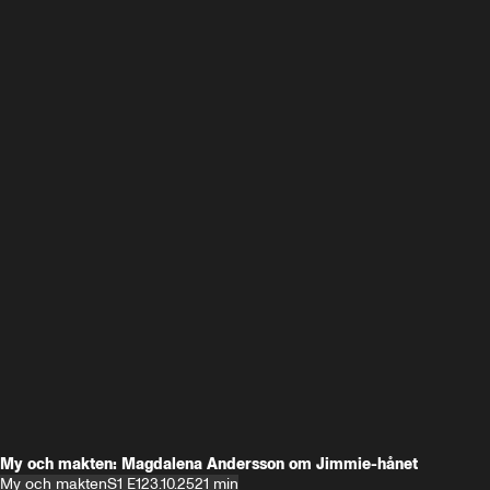
My och makten: Magdalena Andersson om Jimmie-hånet
My och makten
S1 E1
23.10.25
21 min