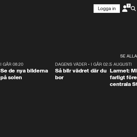
Logga in
SE ALLA
6
I GÅR 08:20
0:31
DAGENS VÄDER
•
I GÅR 02:30
1:06
5 AUGUSTI
Se de nya bilderna
Så blir vädret där du
Larmet: M
på solen
bor
farligt för
centrala 