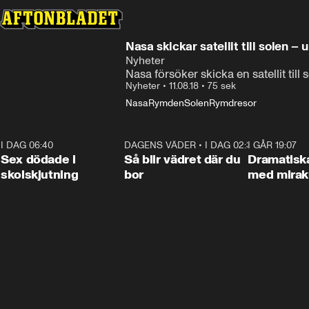
Nasa skickar satellit till solen 
Nyheter
Nasa försöker skicka en satellit till 
Nyheter
•
11.08.18
•
75 sek
Nasa
Rymden
Solen
Rymdresor
I DAG 06:40
0:47
DAGENS VÄDER
•
I DAG 02:30
1:06
I GÅR 19:07
Sex dödade i
Så blir vädret där du
Dramatisk
skolskjutning
bor
med miraku