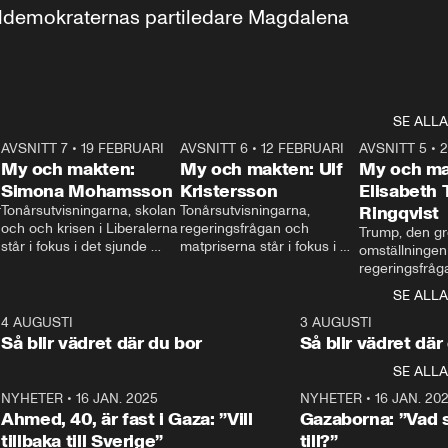
aldemokraternas partiledare Magdalena 
SE ALLA
7
AVSNITT 7
•
19 FEBRUARI
24:30
AVSNITT 6
•
12 FEBRUARI
27:30
AVSNITT 5
•
My och makten:
My och makten: Ulf
My och ma
Simona Mohamsson
Kristersson
Elisabeth
 
Tonårsutvisningarna, skolan 
Tonårsutvisningarna, 
Ringqvist
och och krisen i Liberalerna 
regeringsfrågan och 
Trump, den gr
står i fokus i det sjunde 
matpriserna står i fokus i 
omställningen
avsnittet av ”My och 
det sjätte avsnittet av ”My 
regeringsfråga
makten”. Se när 
och makten”. Se när 
centrum i det 
SE ALLA
Aftonbladets inrikespolitiska 
Aftonbladets inrikespolitiska 
avsnittet av ”
kommentator My 
kommentator My 
6
4 AUGUSTI
1:06
3 AUGUSTI
Makten”. Se nä
Rohwedder ställer 
Rohwedder ställer 
Så blir vädret där du bor
Så blir vädret där
Aftonbladets in
utbildnings- och 
statsminister Ulf Kristersson 
kommentator 
SE ALLA
integrationsminister Simona 
till svars.
Rohwedder stäl
Mohamsson till svars.
Centerpartiets
2
NYHETER
•
16 JAN. 2025
1:01
NYHETER
•
16 JAN. 20
Thand Ring till
Ahmed, 40, är fast i Gaza: ”Vill
Gazaborna: ”Vad s
tillbaka till Sverige”
till?”