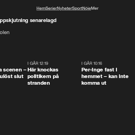
Hem
Serier
Nyheter
Sport
Nöje
Mer
Livsstil
– uppskjutning senarelagd
solen
0:42
I GÅR 12:19
0:45
I GÅR 10:16
1:2
a scenen –
Här knockas
Per-Inge fast i
löst slut
politikern på
hemmet – kan inte
stranden
komma ut