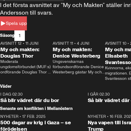
I det första avsnittet av ”My och Makten” ställe
Andersson till svars.
Spela upp
1
Säsong
AVSNITT 12
•
11 JUNI
26:27
AVSNITT 11
•
4 JUNI
23:40
AVSNITT 10
•
My och makten:
My och makten:
My och ma
Douglas Thor
Denice Westerberg
Elisabeth
Moderata 
Ungsvenskarnas 
Svantess
ungdomsförbundet (MUF:s) 
förbundsordförande Denice 
Kvinnorna, ek
ordförande Douglas Thor 
Westerberg gästar My och 
migrationen. E
gästar My och makten. I 
makten. I avsnittet 
Svantesson stäl
avsnittet diskuteras 
diskuteras migrationsfrågan 
när finansmini
Väder
tonårsutvisningarna och hur 
och hur SD ska locka 
Moderaterna ska locka 
kvinnliga väljare. 
I DAG 02:30
1:06
I GÅR 02:30
väljare till valet i höst. 
Så blir vädret där du bor
Så blir vädret där
Senaste om konflikten i Mellanöstern
NYHETER
•
17 FEB. 2025
0:45
NYHETER
•
16 FEB. 20
500 dagar av krig i Gaza – se
Nya vapen till Isr
förödelsen
Trump