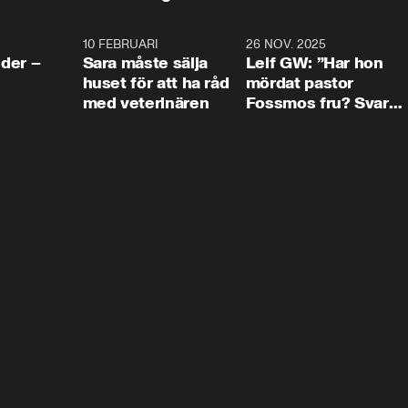
4:24
10 FEBRUARI
4:13
26 NOV. 2025
8:1
der –
Sara måste sälja
Leif GW: ”Har hon
huset för att ha råd
mördat pastor
med veterinären
Fossmos fru? Svar
nej.”