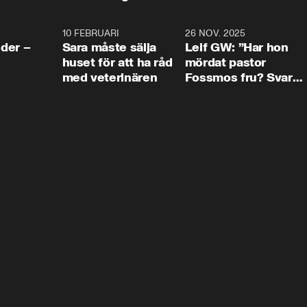
4:24
10 FEBRUARI
4:13
26 NOV. 2025
8:1
der –
Sara måste sälja
Leif GW: ”Har hon
huset för att ha råd
mördat pastor
med veterinären
Fossmos fru? Svar
nej.”