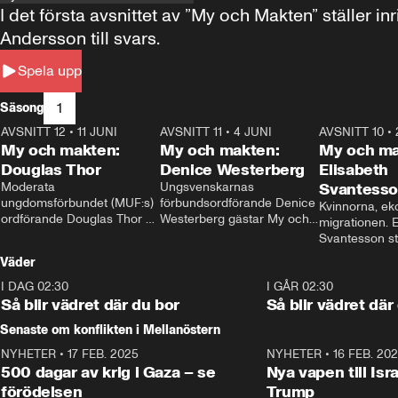
I det första avsnittet av ”My och Makten” ställe
Andersson till svars.
Spela upp
1
Säsong
AVSNITT 12
•
11 JUNI
26:27
AVSNITT 11
•
4 JUNI
23:40
AVSNITT 10
•
My och makten:
My och makten:
My och ma
Douglas Thor
Denice Westerberg
Elisabeth
Moderata 
Ungsvenskarnas 
Svantess
ungdomsförbundet (MUF:s) 
förbundsordförande Denice 
Kvinnorna, ek
ordförande Douglas Thor 
Westerberg gästar My och 
migrationen. E
gästar My och makten. I 
makten. I avsnittet 
Svantesson stäl
avsnittet diskuteras 
diskuteras migrationsfrågan 
när finansmini
Väder
tonårsutvisningarna och hur 
och hur SD ska locka 
Moderaterna ska locka 
kvinnliga väljare. 
I DAG 02:30
1:06
I GÅR 02:30
väljare till valet i höst. 
Så blir vädret där du bor
Så blir vädret där
Senaste om konflikten i Mellanöstern
NYHETER
•
17 FEB. 2025
0:45
NYHETER
•
16 FEB. 20
500 dagar av krig i Gaza – se
Nya vapen till Isr
förödelsen
Trump