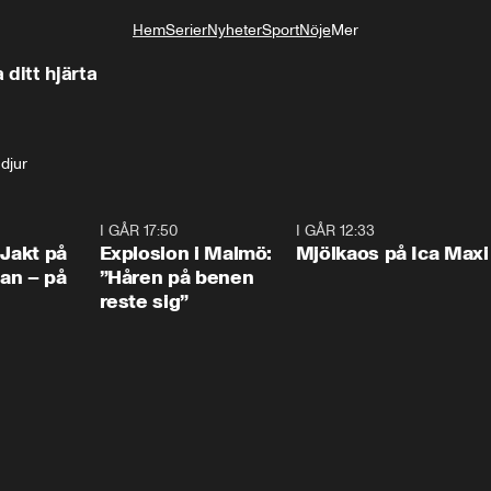
Hem
Serier
Nyheter
Sport
Nöje
Mer
Livsstil
ditt hjärta
 djur
0:33
I GÅR 17:50
1:10
I GÅR 12:33
0:2
 Jakt på
Explosion i Malmö:
Mjölkaos på Ica Maxi
an – på
”Håren på benen
reste sig”