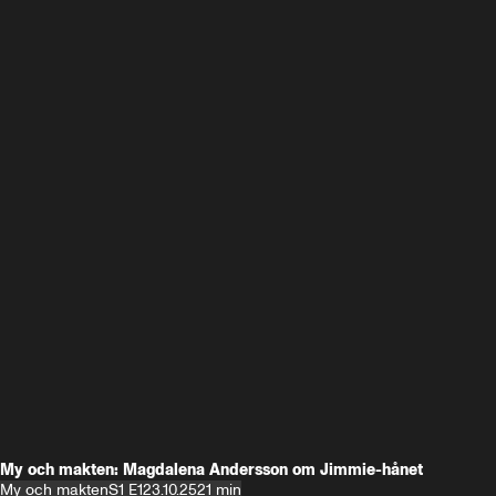
My och makten: Magdalena Andersson om Jimmie-hånet
My och makten
S1 E1
23.10.25
21 min