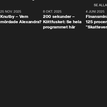
SE ALLA
3
25 NOV. 2025
31:05
8 OKT. 2025
4:29
4 JUNI 2025
Knutby – Vem
200 sekunder –
Finansmin
mördade Alexandra?
Köttfusket: Se hela
125 procent
programmet här
"Skattever
viktig uppg