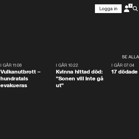
Logga in
SE ALLA
4
I GÅR 11:08
0:27
I GÅR 10:22
1:12
I GÅR 07:04
Vulkanutbrott –
Kvinna hittad död:
17 dödade 
hundratals
”Sonen vill inte gå
evakueras
ut”