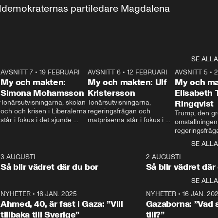
aldemokraternas partiledare Magdalena 
SE ALLA
7
AVSNITT 7
•
19 FEBRUARI
24:30
AVSNITT 6
•
12 FEBRUARI
27:30
AVSNITT 5
•
My och makten:
My och makten: Ulf
My och ma
Simona Mohamsson
Kristersson
Elisabeth
 
Tonårsutvisningarna, skolan 
Tonårsutvisningarna, 
Ringqvist
och och krisen i Liberalerna 
regeringsfrågan och 
Trump, den gr
står i fokus i det sjunde 
matpriserna står i fokus i 
omställningen
avsnittet av ”My och 
det sjätte avsnittet av ”My 
regeringsfråga
makten”. Se när 
och makten”. Se när 
centrum i det 
SE ALLA
Aftonbladets inrikespolitiska 
Aftonbladets inrikespolitiska 
avsnittet av ”
kommentator My 
kommentator My 
6
3 AUGUSTI
1:06
2 AUGUSTI
Makten”. Se nä
Rohwedder ställer 
Rohwedder ställer 
Så blir vädret där du bor
Så blir vädret där
Aftonbladets in
utbildnings- och 
statsminister Ulf Kristersson 
kommentator 
SE ALLA
integrationsminister Simona 
till svars.
Rohwedder stäl
Mohamsson till svars.
Centerpartiets
2
NYHETER
•
16 JAN. 2025
1:01
NYHETER
•
16 JAN. 20
Thand Ring till
Ahmed, 40, är fast i Gaza: ”Vill
Gazaborna: ”Vad s
tillbaka till Sverige”
till?”