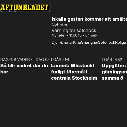
Iskalla gesten kommer att smälta 
Nyheter
Varning för sötchock!
Nyheter
•
11.08.18
•
34 sek
Djur & natur
Kina
Shanghai
Sötchock
Roliga
DAGENS VÄDER
•
I DAG 02:30
1:06
I GÅR 21:41
0:35
I GÅR 18:52
Så blir vädret där du
Larmet: Misstänkt
Uppgifter:
bor
farligt föremål i
gärningsm
centrala Stockholm
samma ö