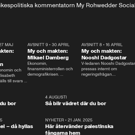
r inrikespolitiska kommentatorn My Rohwedder Soci
27 MAJ
3:51
AVSNITT 9
•
30 APRIL
24:00
AVSNITT 8
•
16 APRIL
25:1
kten:
My och makten:
My och makten:
Mikael Damberg
Nooshi Dadgostar
on
Ekonomin, 
V-ledaren Nooshi Dadgostar
finansministerrollen och 
pressas internt om 
onomin och 
demografikrisen. 
regeringsfrågan.

lisabeth 
Oppositionen ställs till svars 
I Aftonbladets 
ls till svars 
när Socialdemokraternas 
partiledarutfrågning ”My 
stern gästar 
Mikael Damberg gästar My 
och Makten” sätter hon ner 
My och Makten. 
och Makten. 
foten mot kritikerna:

1:06
4 AUGUSTI
1:0
– Vi ställer upp i val. Ska vi 
 du bor
Så blir vädret där du bor
vara med så sitter vi förstås 
25
1:22
NYHETER
•
21 JAN. 2025
0:5
ael – då hyllas
Här återvänder palestinska
fångarna hem