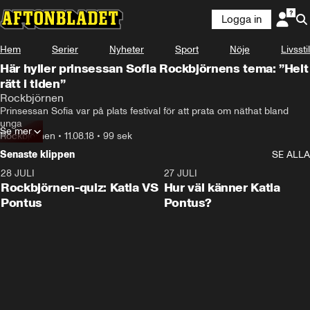
Logga in
Hem
Serier
Nyheter
Sport
Nöje
Livsstil
Här hyller prinsessan Sofia Rockbjörnens tema: ”Helt
rätt i tiden”
Rockbjörnen
Prinsessan Sofia var på plats festival för att prata om näthat bland 
unga
Se mer
Rockbjörnen
•
11.08.18
•
99 sek
Senaste klippen
SE ALLA
28 JULI
0:15
27 JULI
Rockbjörnen-quiz: Katia VS
Hur väl känner Katia
Pontus
Pontus?