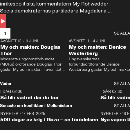
inrikespolitiska kommentatorn My Rohwedder 
Socialdemokraternas partiledare Magdalena 
Andersson till svars.
1
SE ALLA
AVSNITT 12
•
11 JUNI
26:27
AVSNITT 11
•
4 JUNI
2
My och makten: Douglas
My och makten: Denice
Thor
Westerberg
Moderata ungdomsförbundet 
Ungsvenskarnas 
(MUF:s) ordförande Douglas Thor 
förbundsordförande Denice 
gästar My och makten. I avsnittet 
Westerberg gästar My och makten.
diskuteras tonårsutvisningarna och 
avsnittet diskuteras migrationsfrå
hur Moderaterna ska locka väljare till 
och hur SD ska locka kvinnliga 
Väder
SE ALLA
valet i höst. 
väljare. 
I DAG 02:30
1:06
I GÅR 02:30
Så blir vädret där du bor
Så blir vädr
Senaste om konflikten i Mellanöstern
SE ALLA
NYHETER
•
17 FEB. 2025
0:45
NYHETER
•
16 F
500 dagar av krig i Gaza – se förödelsen
Nya vapen ti