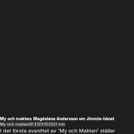
My och makten: Magdalena Andersson om Jimmie-hånet
My och makten
S1 E1
23.10.25
21 min
I det första avsnittet av ”My och Makten” ställer 