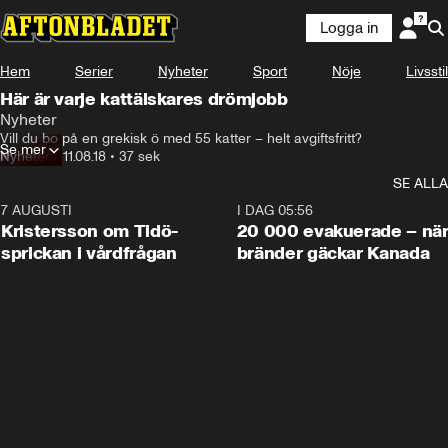
Logga in
Hem
Serier
Nyheter
Sport
Nöje
Livsstil
Här är varje kattälskares drömjobb
Nyheter
Vill du bo på en grekisk ö med 55 katter – helt avgiftsfritt?
Se mer
Nyheter
•
11.08.18
•
37 sek
SE ALLA
7 AUGUSTI
0:42
I DAG 05:56
Kristersson om Tidö-
20 000 evakuerade – nä
sprickan i vårdfrågan
bränder gäckar Kanada