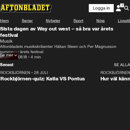
Logga in
Hem
Serier
Nyheter
Sport
Nöje
Livsstil
Sista dagen av Way out west – så bra var årets
festival
Musik
Aftonbladets musikskribenter Håkan Steen och Per Magnusson 
summerar årets festival.
Se mer
Musik
•
11.08.18
•
4 min
Senast
SE ALLA
ROCKBJÖRNEN
•
28 JULI
0:15
ROCKBJÖRNE
Rockbjörnen-quiz: Katia VS Pontus
Hur väl kän