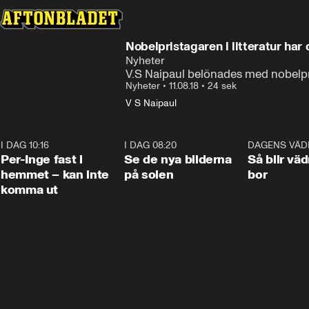
Nobelpristagaren i litteratur har
Nyheter
V.S Naipaul belönades med nobelpris
Nyheter
•
11.08.18
•
24 sek
V S Naipaul
I DAG 10:16
1:26
I DAG 08:20
0:31
DAGENS VÄD
Per-Inge fast i
Se de nya bilderna
Så blir väd
hemmet – kan inte
på solen
bor
komma ut