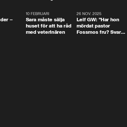
4:24
10 FEBRUARI
4:13
26 NOV. 2025
8:1
der –
Sara måste sälja
Leif GW: ”Har hon
huset för att ha råd
mördat pastor
med veterinären
Fossmos fru? Svar
nej.”