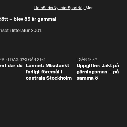
Hem
Serier
Nyheter
Sport
Nöje
Mer
Livsstil
 dött – blev 85 år gammal
et i litteratur 2001.
ER
•
I DAG 02:30
1:06
I GÅR 21:41
0:35
I GÅR 18:52
0:3
ret där du
Larmet: Misstänkt
Uppgifter: Jakt på
farligt föremål i
gärningsman – på
centrala Stockholm
samma ö