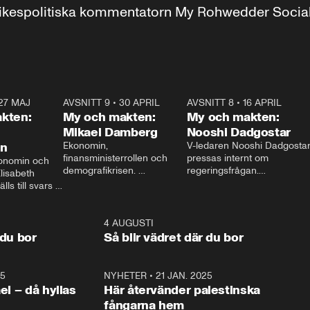
r inrikespolitiska kommentatorn My Rohwedder Soci
27 MAJ
3:51
AVSNITT 9
•
30 APRIL
24:00
AVSNITT 8
•
16 APRIL
25:1
kten:
My och makten:
My och makten:
Mikael Damberg
Nooshi Dadgostar
on
Ekonomin, 
V-ledaren Nooshi Dadgostar
finansministerrollen och 
pressas internt om 
onomin och 
demografikrisen. 
regeringsfrågan.

lisabeth 
Oppositionen ställs till svars 
I Aftonbladets 
ls till svars 
när Socialdemokraternas 
partiledarutfrågning ”My 
stern gästar 
Mikael Damberg gästar My 
och Makten” sätter hon ner 
My och Makten. 
och Makten. 
foten mot kritikerna:

1:06
4 AUGUSTI
1:0
– Vi ställer upp i val. Ska vi 
 du bor
Så blir vädret där du bor
vara med så sitter vi förstås 
25
1:22
NYHETER
•
21 JAN. 2025
0:5
ael – då hyllas
Här återvänder palestinska
fångarna hem