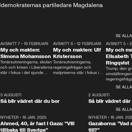
aldemokraternas partiledare Magdalena 
SE ALLA
7
AVSNITT 7
•
19 FEBRUARI
24:30
AVSNITT 6
•
12 FEBRUARI
27:30
AVSNITT 5
•
My och makten:
My och makten: Ulf
My och ma
Simona Mohamsson
Kristersson
Elisabeth
 
Tonårsutvisningarna, skolan 
Tonårsutvisningarna, 
Ringqvist
och och krisen i Liberalerna 
regeringsfrågan och 
Trump, den gr
står i fokus i det sjunde 
matpriserna står i fokus i 
omställningen
avsnittet av ”My och 
det sjätte avsnittet av ”My 
regeringsfråga
makten”. Se när 
och makten”. Se när 
centrum i det 
SE ALLA
Aftonbladets inrikespolitiska 
Aftonbladets inrikespolitiska 
avsnittet av ”
kommentator My 
kommentator My 
6
3 AUGUSTI
1:06
2 AUGUSTI
Makten”. Se nä
Rohwedder ställer 
Rohwedder ställer 
Så blir vädret där du bor
Så blir vädret där
Aftonbladets in
utbildnings- och 
statsminister Ulf Kristersson 
kommentator 
SE ALLA
integrationsminister Simona 
till svars.
Rohwedder stäl
Mohamsson till svars.
Centerpartiets
2
NYHETER
•
16 JAN. 2025
1:01
NYHETER
•
16 JAN. 20
Thand Ring till
Ahmed, 40, är fast i Gaza: ”Vill
Gazaborna: ”Vad s
tillbaka till Sverige”
till?”