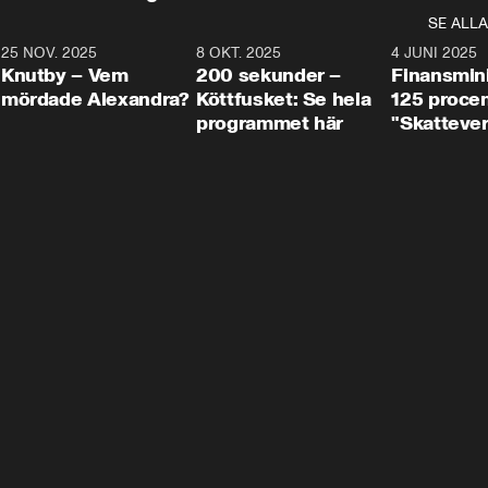
SE ALLA
3
25 NOV. 2025
31:05
8 OKT. 2025
4:29
4 JUNI 2025
Knutby – Vem
200 sekunder –
Finansmin
mördade Alexandra?
Köttfusket: Se hela
125 procent
programmet här
"Skattever
viktig uppg