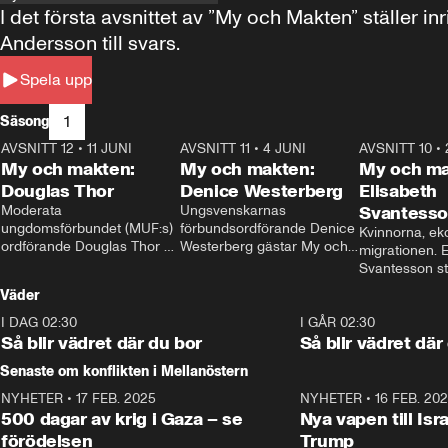
I det första avsnittet av ”My och Makten” ställe
Andersson till svars.
Spela upp
1
Säsong
AVSNITT 12
•
11 JUNI
26:27
AVSNITT 11
•
4 JUNI
23:40
AVSNITT 10
•
My och makten:
My och makten:
My och ma
Douglas Thor
Denice Westerberg
Elisabeth
Moderata 
Ungsvenskarnas 
Svantess
ungdomsförbundet (MUF:s) 
förbundsordförande Denice 
Kvinnorna, ek
ordförande Douglas Thor 
Westerberg gästar My och 
migrationen. E
gästar My och makten. I 
makten. I avsnittet 
Svantesson stäl
avsnittet diskuteras 
diskuteras migrationsfrågan 
när finansmini
Väder
tonårsutvisningarna och hur 
och hur SD ska locka 
Moderaterna ska locka 
kvinnliga väljare. 
I DAG 02:30
1:06
I GÅR 02:30
väljare till valet i höst. 
Så blir vädret där du bor
Så blir vädret där
Senaste om konflikten i Mellanöstern
NYHETER
•
17 FEB. 2025
0:45
NYHETER
•
16 FEB. 20
500 dagar av krig i Gaza – se
Nya vapen till Isr
förödelsen
Trump