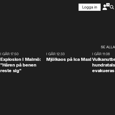
Logga in
SE ALLA
3
I GÅR 17:50
1:10
I GÅR 12:33
0:24
I GÅR 11:08
Explosion i Malmö:
Mjölkaos på Ica Maxi
Vulkanutbr
”Håren på benen
hundratal
reste sig”
evakueras