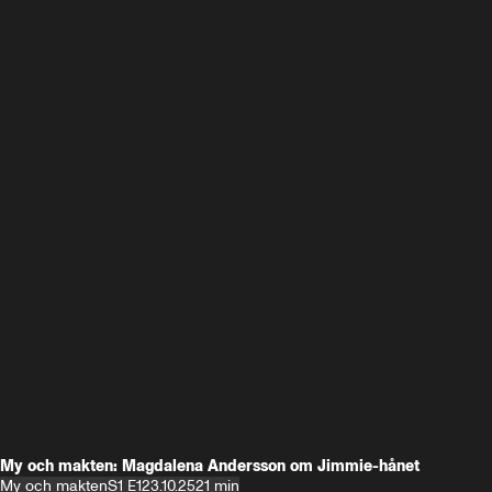
My och makten: Magdalena Andersson om Jimmie-hånet
My och makten
S1 E1
23.10.25
21 min