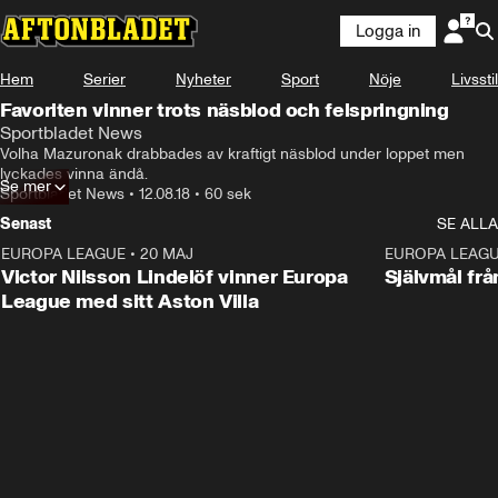
Logga in
Hem
Serier
Nyheter
Sport
Nöje
Livsstil
Favoriten vinner trots näsblod och felspringning
Sportbladet News
Volha Mazuronak drabbades av kraftigt näsblod under loppet men 
lyckades vinna ändå.
Se mer
Sportbladet News
•
12.08.18
•
60 sek
Senast
SE ALLA
EUROPA LEAGUE
•
20 MAJ
1:32
EUROPA LEAG
Victor Nilsson Lindelöf vinner Europa
Självmål frå
League med sitt Aston Villa