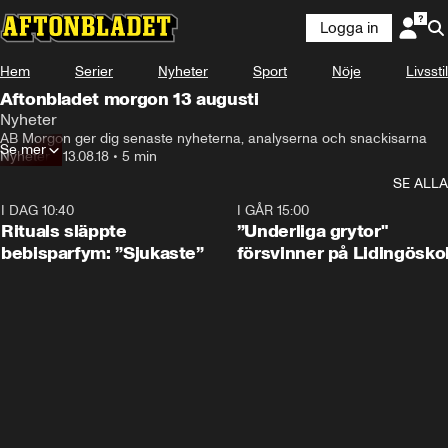
Logga in
Något gick fel
Hem
Serier
Nyheter
Sport
Nöje
Livsstil
Denna videofil kan inte spelas.
Aftonbladet morgon 13 augusti
Fel kod
:
232400
Nyheter
Försök igen
AB Morgon ger dig senaste nyheterna, analyserna och snackisarna
Se mer
Nyheter
•
13.08.18
•
5 min
SE ALLA
I DAG 10:40
1:01
I GÅR 15:00
Rituals släppte
”Underliga grytor"
bebisparfym: ”Sjukaste”
försvinner på Lidingösko