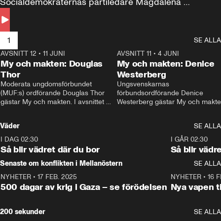
Socialdemokraternas partiledare Magdalena 
Andersson till svars.
1
SE ALLA
AVSNITT 12
•
11 JUNI
26:27
AVSNITT 11
•
4 JUNI
2
My och makten: Douglas
My och makten: Denice
Thor
Westerberg
Moderata ungdomsförbundet 
Ungsvenskarnas 
(MUF:s) ordförande Douglas Thor 
förbundsordförande Denice 
gästar My och makten. I avsnittet 
Westerberg gästar My och makten.
diskuteras tonårsutvisningarna och 
avsnittet diskuteras migrationsfrå
hur Moderaterna ska locka väljare till 
och hur SD ska locka kvinnliga 
Väder
SE ALLA
valet i höst. 
väljare. 
I DAG 02:30
1:06
I GÅR 02:30
Så blir vädret där du bor
Så blir vädr
Senaste om konflikten i Mellanöstern
SE ALLA
NYHETER
•
17 FEB. 2025
0:45
NYHETER
•
16 F
500 dagar av krig i Gaza – se förödelsen
Nya vapen ti
200 sekunder
SE ALLA