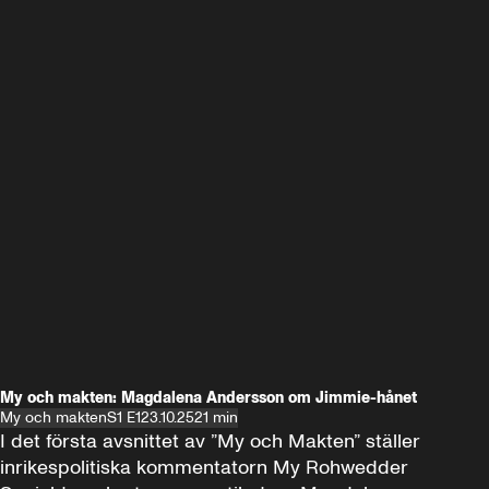
My och makten: Magdalena Andersson om Jimmie-hånet
My och makten
S1 E1
23.10.25
21 min
I det första avsnittet av ”My och Makten” ställer 
inrikespolitiska kommentatorn My Rohwedder 