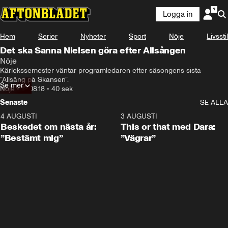
Logga in
Hem
Serier
Nyheter
Sport
Nöje
Livsstil
Det ska Sanna Nielsen göra efter Allsången
Nöje
Kärlekssemester väntar programledaren efter säsongens sista 
”Allsång på Skansen”.
Se mer
Nöje
•
13.08.18
•
40 sek
Senaste
SE ALLA
4 AUGUSTI
0:24
3 AUGUSTI
Beskedet om nästa år:
This or that med Dara:
”Bestämt mig”
”Vägrar”