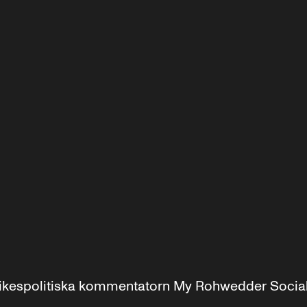
r inrikespolitiska kommentatorn My Rohwedder Soci