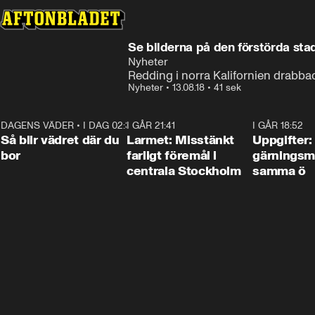
Se bilderna på den förstörda sta
Nyheter
Redding i norra Kalifornien drabba
Nyheter
•
13.08.18
•
41 sek
DAGENS VÄDER
•
I DAG 02:30
1:06
I GÅR 21:41
0:35
I GÅR 18:52
Så blir vädret där du
Larmet: Misstänkt
Uppgifter:
bor
farligt föremål i
gärningsm
centrala Stockholm
samma ö