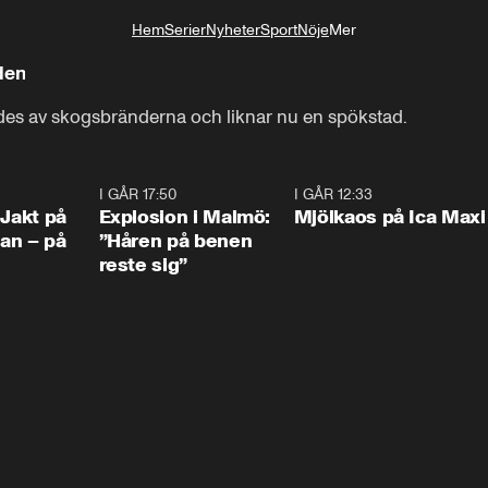
Hem
Serier
Nyheter
Sport
Nöje
Mer
Livsstil
den
des av skogsbränderna och liknar nu en spökstad.
0:33
I GÅR 17:50
1:10
I GÅR 12:33
0:2
 Jakt på
Explosion i Malmö:
Mjölkaos på Ica Maxi
an – på
”Håren på benen
reste sig”