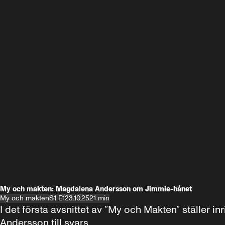
My och makten: Magdalena Andersson om Jimmie-hånet
My och makten
S1 E1
23.10.25
21 min
I det första avsnittet av ”My och Makten” ställe
Andersson till svars.