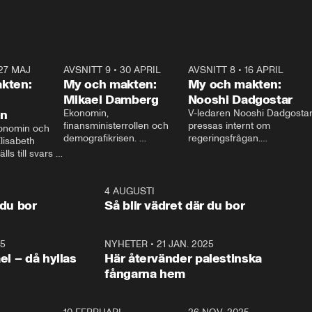
27 MAJ
3:51
AVSNITT 9
•
30 APRIL
24:00
AVSNITT 8
•
16 APRIL
25:1
kten:
My och makten:
My och makten:
Mikael Damberg
Nooshi Dadgostar
on
Ekonomin, 
V-ledaren Nooshi Dadgostar
finansministerrollen och 
pressas internt om 
onomin och 
demografikrisen. 
regeringsfrågan.

lisabeth 
Oppositionen ställs till svars 
I Aftonbladets 
ls till svars 
när Socialdemokraternas 
partiledarutfrågning ”My 
stern gästar 
Mikael Damberg gästar My 
och Makten” sätter hon ner 
My och Makten. 
och Makten. 
foten mot kritikerna:

1:06
4 AUGUSTI
1:0
– Vi ställer upp i val. Ska vi 
 du bor
Så blir vädret där du bor
vara med så sitter vi förstås 
25
1:22
NYHETER
•
21 JAN. 2025
0:5
ael – då hyllas
Här återvänder palestinska
fångarna hem