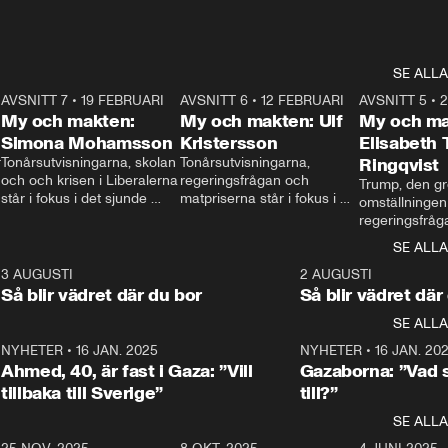
SE ALLA
7
AVSNITT 7
•
19 FEBRUARI
24:30
AVSNITT 6
•
12 FEBRUARI
27:30
AVSNITT 5
•
My och makten:
My och makten: Ulf
My och ma
Simona Mohamsson
Kristersson
Elisabeth
 
Tonårsutvisningarna, skolan 
Tonårsutvisningarna, 
Ringqvist
och och krisen i Liberalerna 
regeringsfrågan och 
Trump, den gr
står i fokus i det sjunde 
matpriserna står i fokus i 
omställningen
avsnittet av ”My och 
det sjätte avsnittet av ”My 
regeringsfråga
makten”. Se när 
och makten”. Se när 
centrum i det 
SE ALLA
Aftonbladets inrikespolitiska 
Aftonbladets inrikespolitiska 
avsnittet av ”
kommentator My 
kommentator My 
6
3 AUGUSTI
1:06
2 AUGUSTI
Makten”. Se nä
Rohwedder ställer 
Rohwedder ställer 
Så blir vädret där du bor
Så blir vädret där
Aftonbladets in
utbildnings- och 
statsminister Ulf Kristersson 
kommentator 
SE ALLA
integrationsminister Simona 
till svars.
Rohwedder stäl
Mohamsson till svars.
Centerpartiets
2
NYHETER
•
16 JAN. 2025
1:01
NYHETER
•
16 JAN. 20
Thand Ring till
Ahmed, 40, är fast i Gaza: ”Vill
Gazaborna: ”Vad s
tillbaka till Sverige”
till?”
SE ALLA