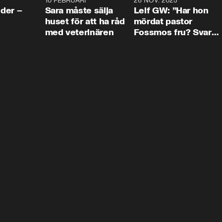
4:24
10 FEBRUARI
4:13
26 NOV. 2025
8:1
der –
Sara måste sälja
Leif GW: ”Har hon
huset för att ha råd
mördat pastor
med veterinären
Fossmos fru? Svar
nej.”