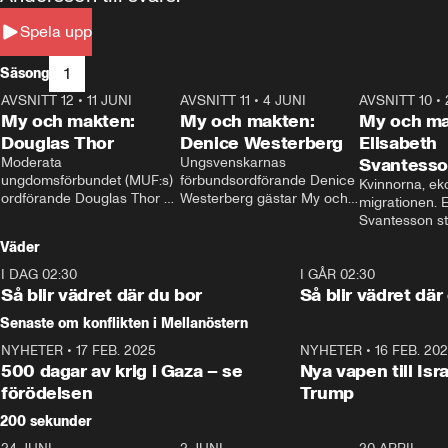
Spela upp
1
Säsong
AVSNITT 12
•
11 JUNI
26:27
AVSNITT 11
•
4 JUNI
23:40
AVSNITT 10
•
My och makten:
My och makten:
My och ma
Douglas Thor
Denice Westerberg
Elisabeth
Moderata 
Ungsvenskarnas 
Svantess
ungdomsförbundet (MUF:s) 
förbundsordförande Denice 
Kvinnorna, ek
ordförande Douglas Thor 
Westerberg gästar My och 
migrationen. E
gästar My och makten. I 
makten. I avsnittet 
Svantesson stäl
avsnittet diskuteras 
diskuteras migrationsfrågan 
när finansmini
Väder
tonårsutvisningarna och hur 
och hur SD ska locka 
Moderaterna ska locka 
kvinnliga väljare. 
I DAG 02:30
1:06
I GÅR 02:30
väljare till valet i höst. 
Så blir vädret där du bor
Så blir vädret där
Senaste om konflikten i Mellanöstern
NYHETER
•
17 FEB. 2025
0:45
NYHETER
•
16 FEB. 20
500 dagar av krig i Gaza – se
Nya vapen till Isr
förödelsen
Trump
200 sekunder