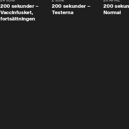
24 JUNI
5:00
2 JUNI
4:23
20 APRIL
200 sekunder –
200 sekunder –
200 sekun
Vaccinfusket,
Testerna
Normal
fortsättningen