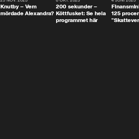
3
25 NOV. 2025
31:05
8 OKT. 2025
4:29
4 JUNI 2025
Knutby – Vem
200 sekunder –
Finansmin
mördade Alexandra?
Köttfusket: Se hela
125 procent
programmet här
"Skattever
viktig uppg