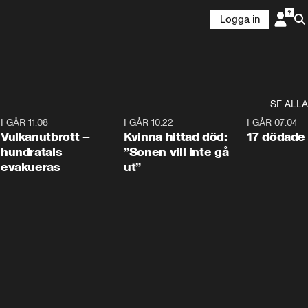
Logga in
SE ALLA
4
I GÅR 11:08
0:27
I GÅR 10:22
1:12
I GÅR 07:04
Vulkanutbrott –
Kvinna hittad död:
17 dödade 
hundratals
”Sonen vill inte gå
evakueras
ut”