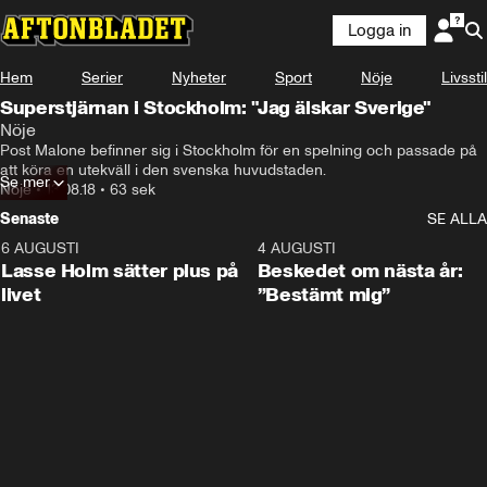
Logga in
Hem
Serier
Nyheter
Sport
Nöje
Livsstil
Superstjärnan i Stockholm: "Jag älskar Sverige"
Nöje
Post Malone befinner sig i Stockholm för en spelning och passade på 
att köra en utekväll i den svenska huvudstaden.
Se mer
Nöje
•
13.08.18
•
63 sek
Senaste
SE ALLA
6 AUGUSTI
1:04
4 AUGUSTI
Lasse Holm sätter plus på
Beskedet om nästa år:
livet
”Bestämt mig”