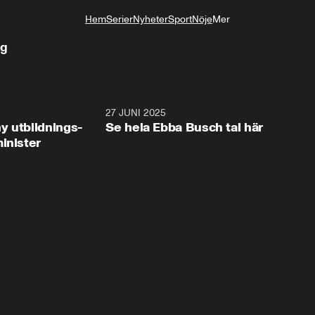
Hem
Serier
Nyheter
Sport
Nöje
Mer
Livsstil
ng
2:28
27 JUNI 2025
32:2
y utbildnings-
Se hela Ebba Busch tal här
inister