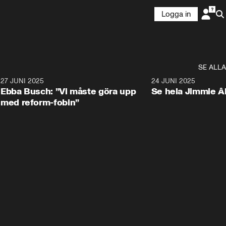
Logga in
SE ALLA
1
27 JUNI 2025
1:24
24 JUNI 2025
Ebba Busch: ”Vi måste göra upp
Se hela Jimmie Å
med reform-fobin”