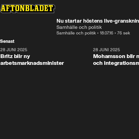
Nu startar höstens live-granskni
Samhälle och politik
Samhälle och politik
•
18.07.16
•
76 sek
Senast
28 JUNI 2025
1:48
28 JUNI 2025
Britz blir ny
Mohamsson blir n
arbetsmarknadsminister
och integrationsm