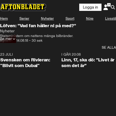
Logga in
Hem
Serier
Nyheter
Sport
Nöje
Livsstil
Löfven: ”Vad fan håller ni på med?”
Nyheter
Statsministern om nattens många bilbränder.
Se mer
Nyheter
•
14.08.18
•
30 sek
SE ALLA
23 JULI
1:42
I GÅR 20:08
Svensken om Rivieran:
Linn, 17, ska dö: ”Livet är
"Blivit som Dubai"
som det är”