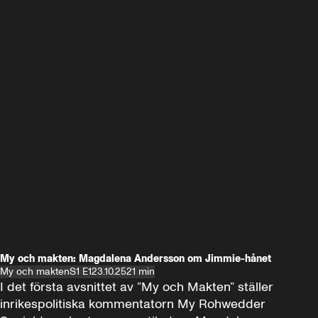
My och makten: Magdalena Andersson om Jimmie-hånet
My och makten
S1 E1
23.10.25
21 min
I det första avsnittet av ”My och Makten” ställer 
inrikespolitiska kommentatorn My Rohwedder 