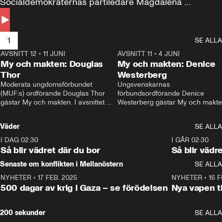
Socialdemokraternas partiledare Magdalena 
Andersson till svars.
1
SE ALLA
AVSNITT 12
•
11 JUNI
26:27
AVSNITT 11
•
4 JUNI
2
My och makten: Douglas
My och makten: Denice
Thor
Westerberg
Moderata ungdomsförbundet 
Ungsvenskarnas 
(MUF:s) ordförande Douglas Thor 
förbundsordförande Denice 
gästar My och makten. I avsnittet 
Westerberg gästar My och makten.
diskuteras tonårsutvisningarna och 
avsnittet diskuteras migrationsfrå
hur Moderaterna ska locka väljare till 
och hur SD ska locka kvinnliga 
Väder
SE ALLA
valet i höst. 
väljare. 
I DAG 02:30
1:06
I GÅR 02:30
Så blir vädret där du bor
Så blir vädr
Senaste om konflikten i Mellanöstern
SE ALLA
NYHETER
•
17 FEB. 2025
0:45
NYHETER
•
16 F
500 dagar av krig i Gaza – se förödelsen
Nya vapen ti
200 sekunder
SE ALLA