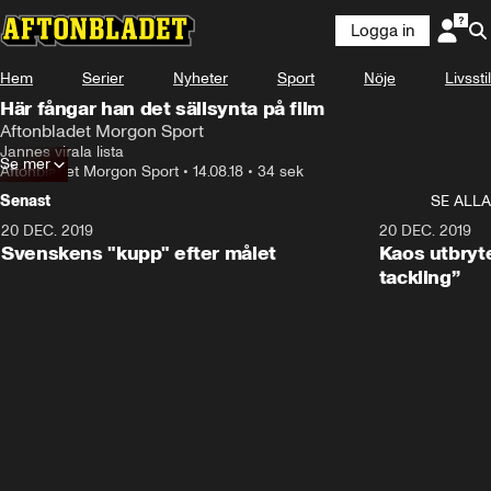
Logga in
Hem
Serier
Nyheter
Sport
Nöje
Livsstil
Här fångar han det sällsynta på film
Aftonbladet Morgon Sport
Jannes virala lista
Se mer
Aftonbladet Morgon Sport
•
14.08.18
•
34 sek
Senast
SE ALLA
20 DEC. 2019
0:44
20 DEC. 2019
Svenskens "kupp" efter målet
Kaos utbryte
tackling”