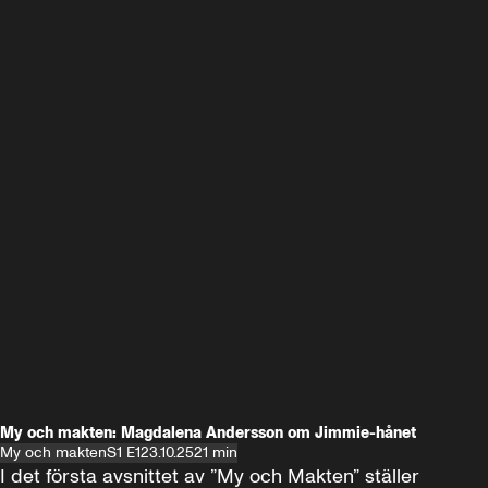
My och makten: Magdalena Andersson om Jimmie-hånet
My och makten
S1 E1
23.10.25
21 min
I det första avsnittet av ”My och Makten” ställer 