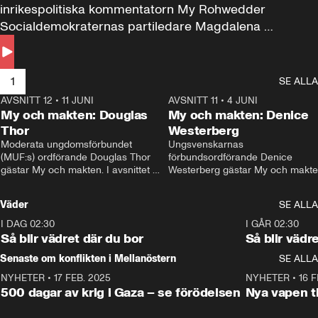
inrikespolitiska kommentatorn My Rohwedder 
Socialdemokraternas partiledare Magdalena 
Andersson till svars.
1
SE ALLA
AVSNITT 12
•
11 JUNI
26:27
AVSNITT 11
•
4 JUNI
2
My och makten: Douglas
My och makten: Denice
Thor
Westerberg
Moderata ungdomsförbundet 
Ungsvenskarnas 
(MUF:s) ordförande Douglas Thor 
förbundsordförande Denice 
gästar My och makten. I avsnittet 
Westerberg gästar My och makten.
diskuteras tonårsutvisningarna och 
avsnittet diskuteras migrationsfrå
hur Moderaterna ska locka väljare till 
och hur SD ska locka kvinnliga 
Väder
SE ALLA
valet i höst. 
väljare. 
I DAG 02:30
1:06
I GÅR 02:30
Så blir vädret där du bor
Så blir vädr
Senaste om konflikten i Mellanöstern
SE ALLA
NYHETER
•
17 FEB. 2025
0:45
NYHETER
•
16 F
500 dagar av krig i Gaza – se förödelsen
Nya vapen ti