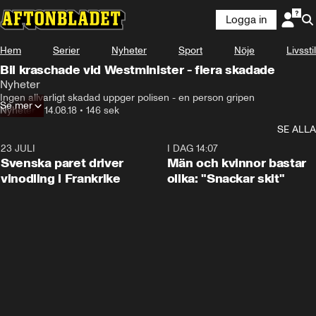
Logga in
Hem
Serier
Nyheter
Sport
Nöje
Livsstil
Bil kraschade vid Westminister - flera skadade
Nyheter
Ingen allvarligt skadad uppger polisen - en person gripen
Se mer
Nyheter
•
14.08.18
•
146 sek
SE ALLA
23 JULI
1:52
I DAG 14:07
Svenska paret driver
Män och kvinnor bastar
vinodling i Frankrike
olika: "Snackar skit"