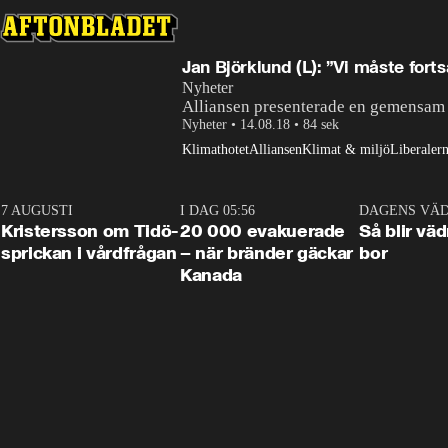
Jan Björklund (L): ”Vi måste fort
Nyheter
Alliansen presenterade en gemensam 
Nyheter
•
14.08.18
•
84 sek
Klimathotet
Alliansen
Klimat & miljö
Liberaler
7 AUGUSTI
0:42
I DAG 05:56
0:38
DAGENS VÄ
Kristersson om Tidö-
20 000 evakuerade
Så blir väd
sprickan i vårdfrågan
– när bränder gäckar
bor
Kanada