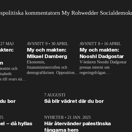
ikespolitiska kommentatorn My Rohwedder Socialdemokra
•
27 MAJ
3:51
AVSNITT 9
•
30 APRIL
24:00
AVSNITT 8
•
16 APRIL
25:1
kten:
My och makten:
My och makten:
Mikael Damberg
Nooshi Dadgostar
on
Ekonomin, 
V-ledaren Nooshi Dadgostar 
finansministerrollen och 
pressas internt om 
nomin och 
demografikrisen. Oppositionen 
regeringsfrågan.

isabeth 
ställs till svars när 
I Aftonbladets 
 till svars när 
Socialdemokraternas Mikael 
partiledarutfrågning ”My och 
 gästar My och 
Damberg gästar My och 
Makten” sätter hon ner foten 
Makten. 
mot kritikerna:

1:06
7 AUGUSTI
1:0
– Vi ställer upp i val. Ska vi 
 du bor
Så blir vädret där du bor
vara med så sitter vi förstås i 
25
1:22
NYHETER
•
21 JAN. 2025
0:5
ael – då hyllas
Här återvänder palestinska
fångarna hem