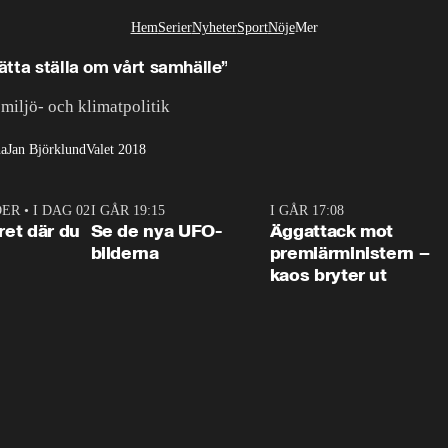
Hem
Serier
Nyheter
Sport
Nöje
Mer
Livsstil
sätta ställa om vårt samhälle”
miljö- och klimatpolitik
na
Jan Björklund
Valet 2018
DER
•
I DAG 02:30
1:06
I GÅR 19:15
0:36
I GÅR 17:08
0:3
ret där du
Se de nya UFO-
Äggattack mot
bilderna
premiärministern –
kaos bryter ut