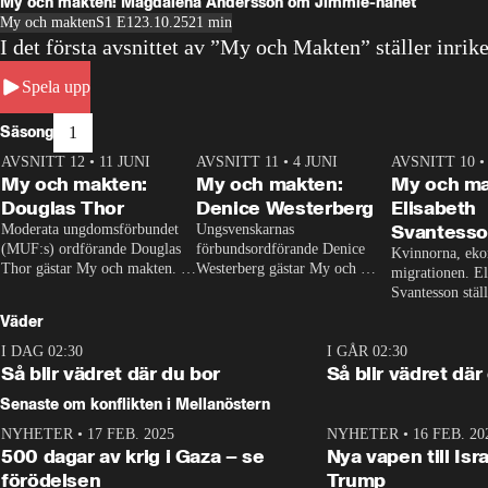
My och makten: Magdalena Andersson om Jimmie-hånet
My och makten
S1 E1
23.10.25
21 min
I det första avsnittet av ”My och Makten” ställer inr
Spela upp
Säsong
1
AVSNITT 12
•
11 JUNI
26:27
AVSNITT 11
•
4 JUNI
23:40
AVSNITT 10
My och makten:
My och makten:
My och ma
Douglas Thor
Denice Westerberg
Elisabeth
Svantess
Moderata ungdomsförbundet 
Ungsvenskarnas 
(MUF:s) ordförande Douglas 
förbundsordförande Denice 
Kvinnorna, eko
Thor gästar My och makten. I 
Westerberg gästar My och 
migrationen. El
avsnittet diskuteras 
makten. I avsnittet diskuteras 
Svantesson ställs
tonårsutvisningarna och hur 
migrationsfrågan och hur SD 
finansministern
Väder
Moderaterna ska locka väljare 
ska locka kvinnliga väljare. 
Makten. 
till valet i höst. 
I DAG 02:30
1:06
I GÅR 02:30
Så blir vädret där du bor
Så blir vädret där
Senaste om konflikten i Mellanöstern
NYHETER
•
17 FEB. 2025
0:45
NYHETER
•
16 FEB. 20
500 dagar av krig i Gaza – se
Nya vapen till Isr
förödelsen
Trump