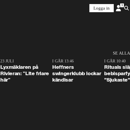
Logga in
SE ALLA
7
23 JULI
2:02
I GÅR 13:46
0:55
I GÅR 10:40
Lyxmäklaren på
Heffners
Rituals sl
Rivieran: "Lite friare
swingerklubb lockar
bebisparf
här"
kändisar
”Sjukaste”