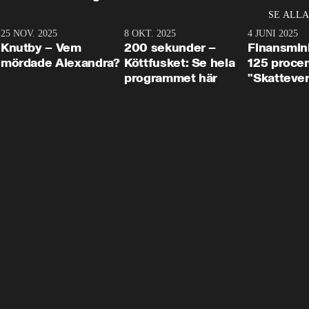
SE ALLA
3
25 NOV. 2025
31:05
8 OKT. 2025
4:29
4 JUNI 2025
Knutby – Vem
200 sekunder –
Finansmin
mördade Alexandra?
Köttfusket: Se hela
125 procent
programmet här
"Skattever
viktig uppg