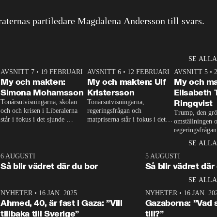
ternas partiledare Magdalena Andersson till svars.
SE ALLA
7
AVSNITT 7
•
19 FEBRUARI
24:30
AVSNITT 6
•
12 FEBRUARI
27:30
AVSNITT 5
•
My och makten:
My och makten: Ulf
My och ma
Simona Mohamsson
Kristersson
Elisabeth
Ringqvist
Tonårsutvisningarna, skolan 
Tonårsutvisningarna, 
och och krisen i Liberalerna 
regeringsfrågan och 
Trump, den grö
står i fokus i det sjunde 
matpriserna står i fokus i det 
omställningen o
avsnittet av ”My och makten”. 
sjätte avsnittet av ”My och 
regeringsfrågan 
Se när Aftonbladets 
makten”. Se när Aftonbladets 
det femte avsni
SE ALLA
inrikespolitiska kommentator 
inrikespolitiska kommentator 
Makten”. Se när
My Rohwedder ställer 
My Rohwedder ställer 
6
6 AUGUSTI
1:06
5 AUGUSTI
inrikespolitisk
utbildnings- och 
statsminister Ulf Kristersson 
Så blir vädret där du bor
Så blir vädret där
My Rohwedder s
integrationsminister Simona 
till svars.
Centerpartiets 
SE ALLA
Mohamsson till svars.
Ring till svars.
2
NYHETER
•
16 JAN. 2025
1:01
NYHETER
•
16 JAN. 20
Ahmed, 40, är fast i Gaza: ”Vill
Gazaborna: ”Vad s
tillbaka till Sverige”
till?”