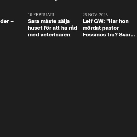
4:24
10 FEBRUARI
4:13
26 NOV. 2025
8:1
der –
Sara måste sälja
Leif GW: ”Har hon
huset för att ha råd
mördat pastor
med veterinären
Fossmos fru? Svar
nej.”