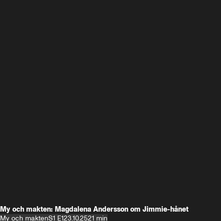
My och makten: Magdalena Andersson om Jimmie-hånet
My och makten
S1 E1
23.10.25
21 min