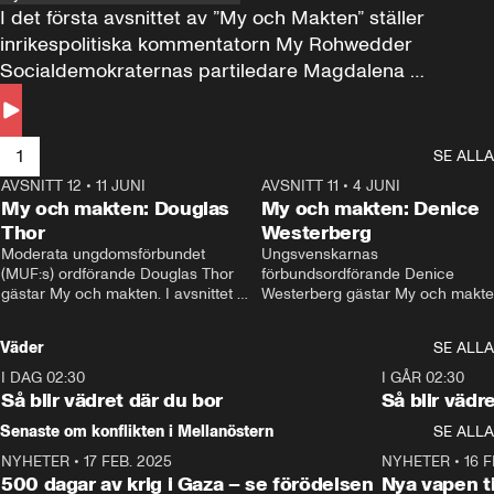
I det första avsnittet av ”My och Makten” ställer 
inrikespolitiska kommentatorn My Rohwedder 
Socialdemokraternas partiledare Magdalena 
Andersson till svars.
1
SE ALLA
AVSNITT 12
•
11 JUNI
26:27
AVSNITT 11
•
4 JUNI
2
My och makten: Douglas
My och makten: Denice
Thor
Westerberg
Moderata ungdomsförbundet 
Ungsvenskarnas 
(MUF:s) ordförande Douglas Thor 
förbundsordförande Denice 
gästar My och makten. I avsnittet 
Westerberg gästar My och makten.
diskuteras tonårsutvisningarna och 
avsnittet diskuteras migrationsfrå
hur Moderaterna ska locka väljare till 
och hur SD ska locka kvinnliga 
Väder
SE ALLA
valet i höst. 
väljare. 
I DAG 02:30
1:06
I GÅR 02:30
Så blir vädret där du bor
Så blir vädr
Senaste om konflikten i Mellanöstern
SE ALLA
NYHETER
•
17 FEB. 2025
0:45
NYHETER
•
16 F
500 dagar av krig i Gaza – se förödelsen
Nya vapen ti