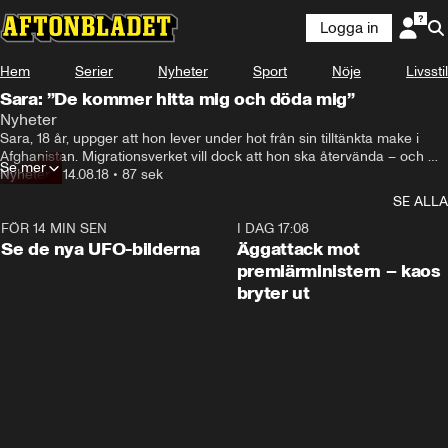
Logga in
Hem
Serier
Nyheter
Sport
Nöje
Livsstil
Sara: ”De kommer hitta mig och döda mig”
Nyheter
Sara, 18 år, uppger att hon lever under hot från sin tilltänkta make i 
Afghanistan. Migrationsverket vill dock att hon ska återvända – och 
Se mer
hämtas på flygplatsen av sin tilltänkta make.
Nyheter
•
14.08.18
•
87 sek
SE ALLA
FÖR 14 MIN SEN
0:36
I DAG 17:08
Se de nya UFO-bilderna
Äggattack mot
premiärministern – kaos
bryter ut