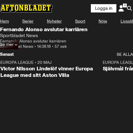
Logga in
Hem
Serier
Nyheter
Sport
Nöje
Livsstil
Fernando Alonso avslutar karriären
Sportbladet News
Fernando Alonso avslutar karriären
Se mer
Sportbladet News
•
14.08.18
•
57 sek
Senast
SE ALLA
EUROPA LEAGUE
•
20 MAJ
1:32
EUROPA LEAG
Victor Nilsson Lindelöf vinner Europa
Självmål frå
League med sitt Aston Villa