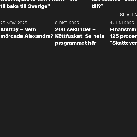
tillbaka till Sverige”
till?”
SE ALLA
3
25 NOV. 2025
31:05
8 OKT. 2025
4:29
4 JUNI 2025
Knutby – Vem
200 sekunder –
Finansmin
mördade Alexandra?
Köttfusket: Se hela
125 procent
programmet här
"Skattever
viktig uppg