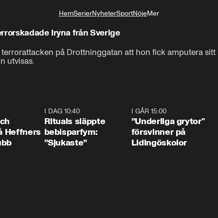
Hem
Serier
Nyheter
Sport
Nöje
Mer
Livsstil
terrorskadade Iryna från Sverige
i terrorattacken på Drottninggatan att hon fick amputera sitt 
n utvisas.
0:55
I DAG 10:40
1:01
I GÅR 15:00
1:0
och
Rituals släppte
”Underliga grytor"
på Heffners
bebisparfym:
försvinner på
ubb
”Sjukaste”
Lidingöskolor