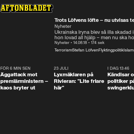
Trots Löfvens löfte – nu utvisas 
Nyheter
Ukrainska Iryna blev så illa skadad 
hon lovad all hjälp – men nu ska ho
Nyheter
•
14.08.18
•
174 sek
Terrorism
Stefan Löfven
Flyktingpolitik
Islam
FÖR 6 MIN SEN
0:37
23 JULI
2:02
I DAG 13:46
Äggattack mot
Lyxmäklaren på
Kändisar 
premiärministern –
Rivieran: "Lite friare
politiker 
kaos bryter ut
här"
swingerkl