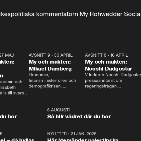
r inrikespolitiska kommentatorn My Rohwedder Soci
27 MAJ
3:51
AVSNITT 9
•
30 APRIL
24:00
AVSNITT 8
•
16 APRIL
25:1
kten:
My och makten:
My och makten:
Mikael Damberg
Nooshi Dadgostar
on
Ekonomin, 
V-ledaren Nooshi Dadgostar
finansministerrollen och 
pressas internt om 
onomin och 
demografikrisen. 
regeringsfrågan.

lisabeth 
Oppositionen ställs till svars 
I Aftonbladets 
ls till svars 
när Socialdemokraternas 
partiledarutfrågning ”My 
stern gästar 
Mikael Damberg gästar My 
och Makten” sätter hon ner 
My och Makten. 
och Makten. 
foten mot kritikerna:

1:06
6 AUGUSTI
1:0
– Vi ställer upp i val. Ska vi 
 du bor
Så blir vädret där du bor
vara med så sitter vi förstås 
25
1:22
NYHETER
•
21 JAN. 2025
0:5
ael – då hyllas
Här återvänder palestinska