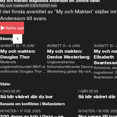
My och makten: Magdalena Andersson om Jimmie-hånet
My och makten
S1 E1
23.10.25
21 min
I det första avsnittet av ”My och Makten” ställe
Andersson till svars.
Spela upp
1
Säsong
AVSNITT 12
•
11 JUNI
26:27
AVSNITT 11
•
4 JUNI
23:40
AVSNITT 10
•
My och makten:
My och makten:
My och ma
Douglas Thor
Denice Westerberg
Elisabeth
Moderata 
Ungsvenskarnas 
Svantess
ungdomsförbundet (MUF:s) 
förbundsordförande Denice 
Kvinnorna, ek
ordförande Douglas Thor 
Westerberg gästar My och 
migrationen. E
gästar My och makten. I 
makten. I avsnittet 
Svantesson stäl
avsnittet diskuteras 
diskuteras migrationsfrågan 
när finansmini
Väder
tonårsutvisningarna och hur 
och hur SD ska locka 
Moderaterna ska locka 
kvinnliga väljare. 
I DAG 02:30
1:06
I GÅR 02:30
väljare till valet i höst. 
Så blir vädret där du bor
Så blir vädret där
Senaste om konflikten i Mellanöstern
NYHETER
•
17 FEB. 2025
0:45
NYHETER
•
16 FEB. 20
500 dagar av krig i Gaza – se
Nya vapen till Isr