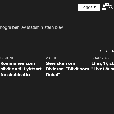
Logga in
högra ben. Av statsministern blev 
SE ALLA
7
30 JUNI
1:24
23 JULI
1:42
I GÅR 20:08
Kommunen som
Svensken om
Linn, 17, s
blivit en tillflyktsort
Rivieran: "Blivit som
”Livet är 
för skuldsatta
Dubai"