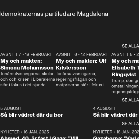
aldemokraternas partiledare Magdalena 
SE ALLA
7
AVSNITT 7
•
19 FEBRUARI
24:30
AVSNITT 6
•
12 FEBRUARI
27:30
AVSNITT 5
•
My och makten:
My och makten: Ulf
My och ma
Simona Mohamsson
Kristersson
Elisabeth
 
Tonårsutvisningarna, skolan 
Tonårsutvisningarna, 
Ringqvist
och och krisen i Liberalerna 
regeringsfrågan och 
Trump, den gr
står i fokus i det sjunde 
matpriserna står i fokus i 
omställningen
avsnittet av ”My och 
det sjätte avsnittet av ”My 
regeringsfråga
makten”. Se när 
och makten”. Se när 
centrum i det 
SE ALLA
Aftonbladets inrikespolitiska 
Aftonbladets inrikespolitiska 
avsnittet av ”
kommentator My 
kommentator My 
6
5 AUGUSTI
1:06
4 AUGUSTI
Makten”. Se nä
Rohwedder ställer 
Rohwedder ställer 
Så blir vädret där du bor
Så blir vädret där
Aftonbladets in
utbildnings- och 
statsminister Ulf Kristersson 
kommentator 
SE ALLA
integrationsminister Simona 
till svars.
Rohwedder stäl
Mohamsson till svars.
Centerpartiets
2
NYHETER
•
16 JAN. 2025
1:01
NYHETER
•
16 JAN. 20
Thand Ring till
Ahmed, 40, är fast i Gaza: ”Vill
Gazaborna: ”Vad s