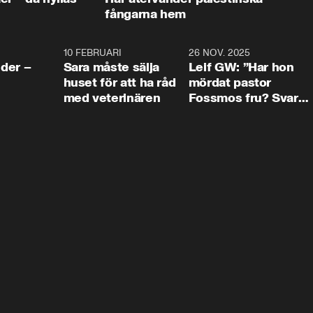
fångarna hem
4:24
10 FEBRUARI
4:13
26 NOV. 2025
8:1
der –
Sara måste sälja
Leif GW: ”Har hon
huset för att ha råd
mördat pastor
med veterinären
Fossmos fru? Svar
nej.”