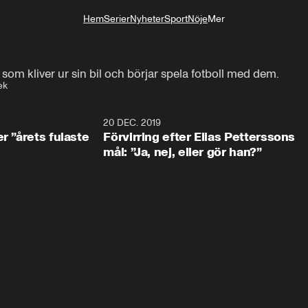
Hem
Serier
Nyheter
Sport
Nöje
Mer
Livsstil
 som kliver ur sin bil och börjar spela fotboll med dem.
ek
0:49
20 DEC. 2019
1:0
r ”årets fulaste
Förvirring efter Elias Petterssons
mål: ”Ja, nej, eller gör han?”