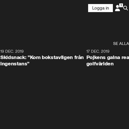
Logga in
SE ALLA
8
19 DEC. 2019
17 DEC. 2019
Skidsnack: ”Kom bokstavligen från
Pojkens galna rea
ingenstans”
golfvärlden