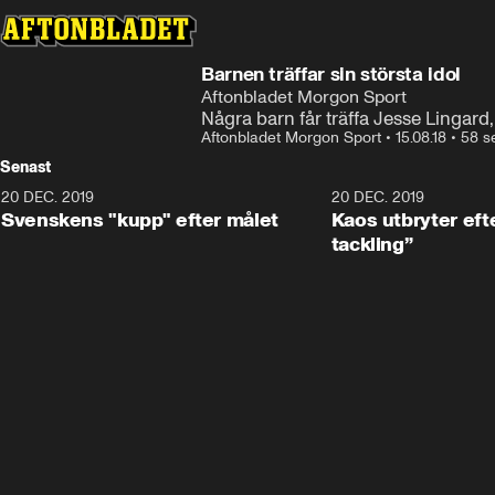
Barnen träffar sin största idol
Aftonbladet Morgon Sport
Några barn får träffa Jesse Lingard,
Aftonbladet Morgon Sport
•
15.08.18
•
58 s
Senast
20 DEC. 2019
0:44
20 DEC. 2019
Svenskens "kupp" efter målet
Kaos utbryter efte
tackling”