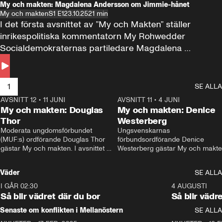
My och makten: Magdalena Andersson om Jimmie-hånet
My och makten
S1 E1
23.10.25
21 min
I det första avsnittet av ”My och Makten” ställer 
inrikespolitiska kommentatorn My Rohwedder 
Socialdemokraternas partiledare Magdalena 
Andersson till svars.
1
SE ALLA
AVSNITT 12
•
11 JUNI
26:27
AVSNITT 11
•
4 JUNI
2
My och makten: Douglas
My och makten: Denice
Thor
Westerberg
Moderata ungdomsförbundet 
Ungsvenskarnas 
(MUF:s) ordförande Douglas Thor 
förbundsordförande Denice 
gästar My och makten. I avsnittet 
Westerberg gästar My och makten.
diskuteras tonårsutvisningarna och 
avsnittet diskuteras migrationsfrå
hur Moderaterna ska locka väljare till 
och hur SD ska locka kvinnliga 
Väder
SE ALLA
valet i höst. 
väljare. 
I GÅR 02:30
1:06
4 AUGUSTI
Så blir vädret där du bor
Så blir vädr
Senaste om konflikten i Mellanöstern
SE ALLA