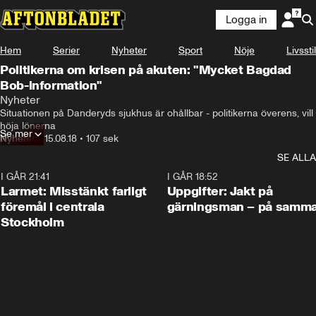
Logga in
Hem
Serier
Nyheter
Sport
Nöje
Livsstil
Politikerna om krisen på akuten: "Mycket Bagdad
Bob-information"
Nyheter
Situationen på Danderyds sjukhus är ohållbar - politikerna överens, vill 
höja lönerna
Se mer
Nyheter
•
15.08.18
•
107 sek
SE ALLA
I GÅR 21:41
0:35
I GÅR 18:52
Larmet: Misstänkt farligt
Uppgifter: Jakt på
föremål i centrala
gärningsman – på samma
Stockholm