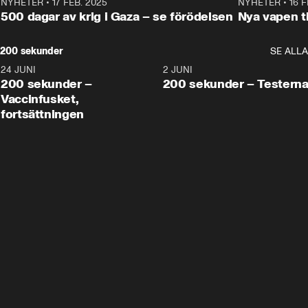
NYHETER
•
17 FEB. 2025
0:45
NYHETER
•
16 F
500 dagar av krig i Gaza – se förödelsen
Nya vapen ti
200 sekunder
SE ALLA
24 JUNI
5:00
2 JUNI
200 sekunder –
200 sekunder – Testern
Vaccinfusket,
fortsättningen