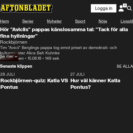
Logga in
Hem
Serier
Nyheter
Sport
Nöje
Livsstil
Hör "Aviciis" pappas känslosamma tal: "Tack för alla
fina hyllningar"
Rockbjörnen
Tim "Avicii" Berglings pappa tog emot priset av demokrati- och 
kulturminister Alice Bah Kuhnke
Se mer
Rockbjörnen
•
15.08.18
•
149 sek
Senaste klippen
SE ALLA
28 JULI
0:15
27 JULI
Rockbjörnen-quiz: Katia VS
Hur väl känner Katia
Pontus
Pontus?