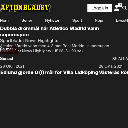
Logga in
Hem
Serier
Nyheter
Sport
Nöje
Livsstil
Dubbla drömmål när Atlético Madrid vann
supercupen
Sportbladet News Highlights
Atletico Madrid vann med 4-2 mot Real Madrid i supercupen.
Se mer
Sportbladet News Highlights
•
15.08.18
•
90 sek
Senast
SE ALLA
29 OKT. 2021
4:11
29 OKT. 2021
Edlund gjorde 8 (!) mål för Villa Lidköping
Västerås kö