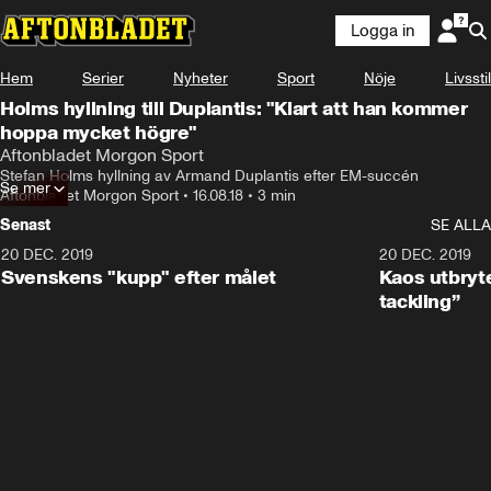
Logga in
Hem
Serier
Nyheter
Sport
Nöje
Livsstil
Holms hyllning till Duplantis: "Klart att han kommer
hoppa mycket högre"
Aftonbladet Morgon Sport
Stefan Holms hyllning av Armand Duplantis efter EM-succén
Se mer
Aftonbladet Morgon Sport
•
16.08.18
•
3 min
Senast
SE ALLA
20 DEC. 2019
0:44
20 DEC. 2019
Svenskens "kupp" efter målet
Kaos utbryte
tackling”