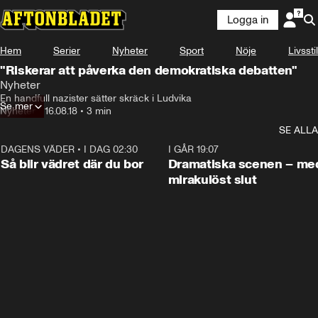
Logga in
Hem
Serier
Nyheter
Sport
Nöje
Livsstil
"Riskerar att påverka den demokratiska debatten"
Nyheter
En handfull nazister sätter skräck i Ludvika
Se mer
Nyheter
•
16.08.18
•
3 min
SE ALLA
DAGENS VÄDER
•
I DAG 02:30
1:06
I GÅR 19:07
Så blir vädret där du bor
Dramatiska scenen – me
mirakulöst slut