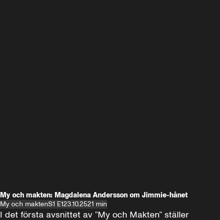
My och makten: Magdalena Andersson om Jimmie-hånet
My och makten
S1 E1
23.10.25
21 min
I det första avsnittet av ”My och Makten” ställer 