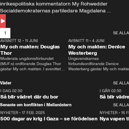
inrikespolitiska kommentatorn My Rohwedder 
Socialdemokraternas partiledare Magdalena 
Andersson till svars.
1
SE ALLA
AVSNITT 12
•
11 JUNI
26:27
AVSNITT 11
•
4 JUNI
2
My och makten: Douglas
My och makten: Denice
Thor
Westerberg
Moderata ungdomsförbundet 
Ungsvenskarnas 
(MUF:s) ordförande Douglas Thor 
förbundsordförande Denice 
gästar My och makten. I avsnittet 
Westerberg gästar My och makten.
diskuteras tonårsutvisningarna och 
avsnittet diskuteras migrationsfrå
hur Moderaterna ska locka väljare till 
och hur SD ska locka kvinnliga 
Väder
SE ALLA
valet i höst. 
väljare. 
I DAG 02:30
1:06
I GÅR 02:30
Så blir vädret där du bor
Så blir vädr
Senaste om konflikten i Mellanöstern
SE ALLA
NYHETER
•
17 FEB. 2025
0:45
NYHETER
•
16 F
500 dagar av krig i Gaza – se förödelsen
Nya vapen ti